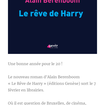
Une bonne année pour le 20 !
Le nouveau roman d’Alain Berenboom
« Le Rêve de Harry » (éditions Genèse) sort le 7
février en librairies.
Où il est question de Bruxelles, de cinéma,