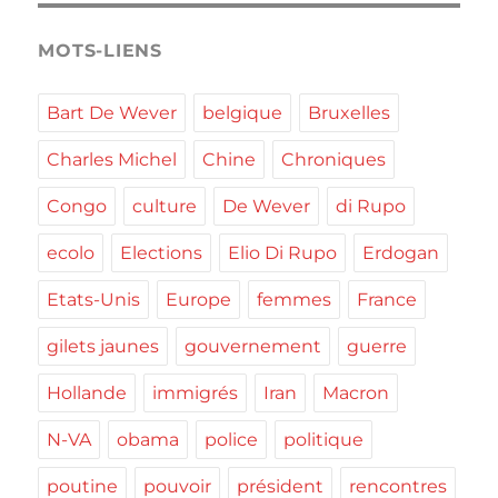
MOTS-LIENS
Bart De Wever
belgique
Bruxelles
Charles Michel
Chine
Chroniques
Congo
culture
De Wever
di Rupo
ecolo
Elections
Elio Di Rupo
Erdogan
Etats-Unis
Europe
femmes
France
gilets jaunes
gouvernement
guerre
Hollande
immigrés
Iran
Macron
N-VA
obama
police
politique
poutine
pouvoir
président
rencontres