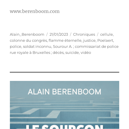
www.berenboom.com
Auteur
Publié
Catégories
Étiquettes
Alain_Berenboom
21/01/2023
Chroniques
cellule
,
le
colonne du congrès
,
flamme éternelle
,
justice
,
Poelaert
,
police
,
soldat inconnu
,
Sourour A. ; commissariat de police
rue royale à Bruxelles ; décès
,
suicide
,
vidéo