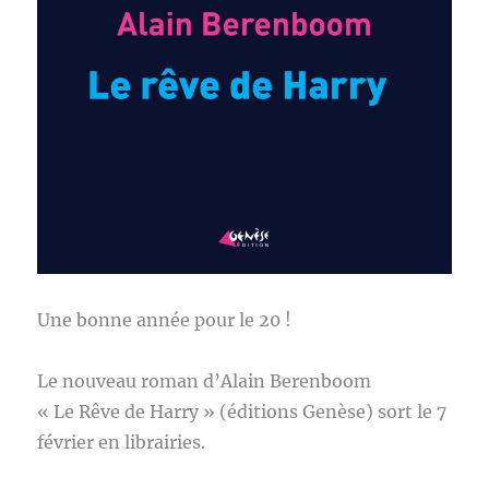
Une bonne année pour le 20 !
Le nouveau roman d’Alain Berenboom
« Le Rêve de Harry » (éditions Genèse) sort le 7
février en librairies.