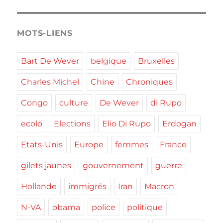
MOTS-LIENS
Bart De Wever
belgique
Bruxelles
Charles Michel
Chine
Chroniques
Congo
culture
De Wever
di Rupo
ecolo
Elections
Elio Di Rupo
Erdogan
Etats-Unis
Europe
femmes
France
gilets jaunes
gouvernement
guerre
Hollande
immigrés
Iran
Macron
N-VA
obama
police
politique