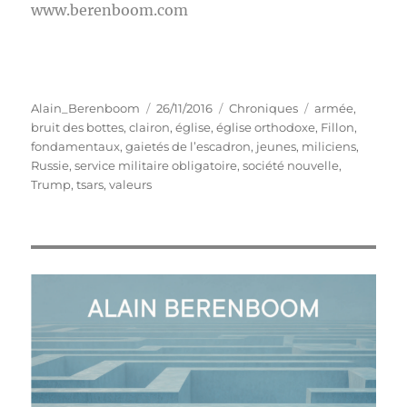
www.berenboom.com
Auteur
Publié
Catégories
Étiquettes
Alain_Berenboom
26/11/2016
Chroniques
armée
,
le
bruit des bottes
,
clairon
,
église
,
église orthodoxe
,
Fillon
,
fondamentaux
,
gaietés de l’escadron
,
jeunes
,
miliciens
,
Russie
,
service militaire obligatoire
,
société nouvelle
,
Trump
,
tsars
,
valeurs