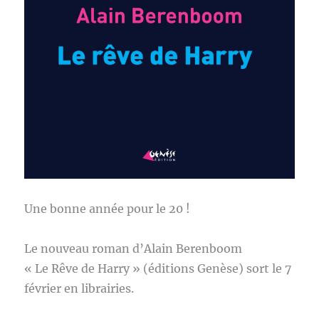
Une bonne année pour le 20 !
Le nouveau roman d’Alain Berenboom
« Le Rêve de Harry » (éditions Genèse) sort le 7
février en librairies.