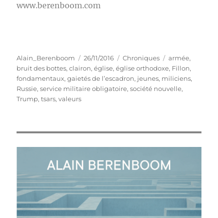
www.berenboom.com
Auteur
Publié
Catégories
Étiquettes
Alain_Berenboom
26/11/2016
Chroniques
armée
,
le
bruit des bottes
,
clairon
,
église
,
église orthodoxe
,
Fillon
,
fondamentaux
,
gaietés de l’escadron
,
jeunes
,
miliciens
,
Russie
,
service militaire obligatoire
,
société nouvelle
,
Trump
,
tsars
,
valeurs