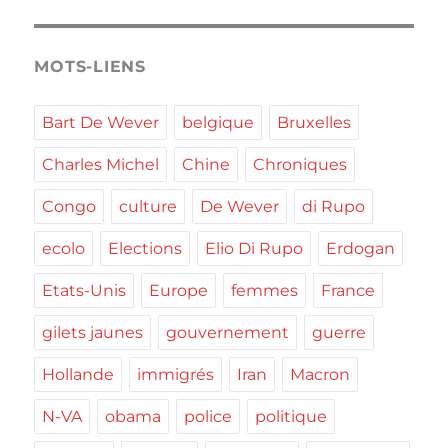
MOTS-LIENS
Bart De Wever
belgique
Bruxelles
Charles Michel
Chine
Chroniques
Congo
culture
De Wever
di Rupo
ecolo
Elections
Elio Di Rupo
Erdogan
Etats-Unis
Europe
femmes
France
gilets jaunes
gouvernement
guerre
Hollande
immigrés
Iran
Macron
N-VA
obama
police
politique