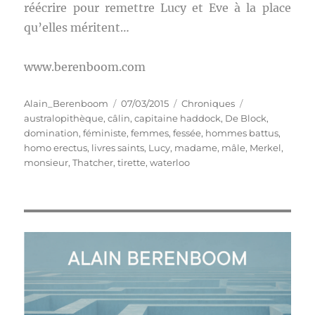
réécrire pour remettre Lucy et Eve à la place
qu’elles méritent…
www.berenboom.com
Auteur
Publié
Catégories
Étiquettes
Alain_Berenboom
07/03/2015
Chroniques
le
australopithèque
,
câlin
,
capitaine haddock
,
De Block
,
domination
,
féministe
,
femmes
,
fessée
,
hommes battus
,
homo erectus
,
livres saints
,
Lucy
,
madame
,
mâle
,
Merkel
,
monsieur
,
Thatcher
,
tirette
,
waterloo