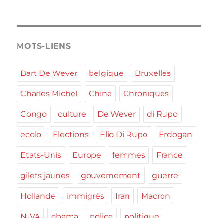
MOTS-LIENS
Bart De Wever
belgique
Bruxelles
Charles Michel
Chine
Chroniques
Congo
culture
De Wever
di Rupo
ecolo
Elections
Elio Di Rupo
Erdogan
Etats-Unis
Europe
femmes
France
gilets jaunes
gouvernement
guerre
Hollande
immigrés
Iran
Macron
N-VA
obama
police
politique