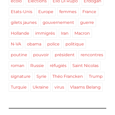
ecolo
Elections
Elio Di Rupo
Erdogan
Etats-Unis
Europe
femmes
France
gilets jaunes
gouvernement
guerre
Hollande
immigrés
Iran
Macron
N-VA
obama
police
politique
poutine
pouvoir
président
rencontres
roman
Russie
réfugiés
Saint Nicolas
signature
Syrie
Théo Francken
Trump
Turquie
Ukraine
virus
Vlaams Belang