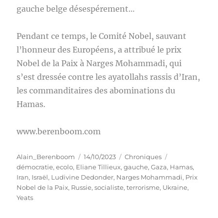
gauche belge désespérement…
Pendant ce temps, le Comité Nobel, sauvant
l’honneur des Européens, a attribué le prix
Nobel de la Paix à Narges Mohammadi, qui
s’est dressée contre les ayatollahs rassis d’Iran,
les commanditaires des abominations du
Hamas.
www.berenboom.com
Auteur
Publié
Catégories
Étiquettes
Alain_Berenboom
14/10/2023
Chroniques
le
démocratie
,
ecolo
,
Eliane Tillieux
,
gauche
,
Gaza
,
Hamas
,
Iran
,
Israël
,
Ludivine Dedonder
,
Narges Mohammadi
,
Prix
Nobel de la Paix
,
Russie
,
socialiste
,
terrorisme
,
Ukraine
,
Yeats