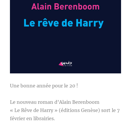
Une bonne année pour le 20 !
Le nouveau roman d’Alain Berenboom
« Le Rêve de Harry » (éditions Genèse) sort le 7
février en librairies.