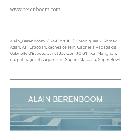
www.berenboom.com
Auteur
Publié
Catégories
Étiquettes
Alain_Berenboom
24/02/2018
Chroniques
Ahmad
le
Atlan
,
Asli Erdogan
,
cachez ce sein
,
Gabriella Papadakis
,
Gabrielle d’Estrées
,
Janet Jackson
,
JO d’hiver
,
Marignan
,
nu
,
patinage artistique
,
sein
,
Sophie Marceau
,
Super Bowl