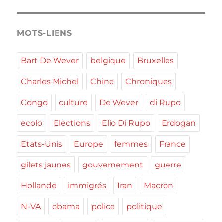
MOTS-LIENS
Bart De Wever
belgique
Bruxelles
Charles Michel
Chine
Chroniques
Congo
culture
De Wever
di Rupo
ecolo
Elections
Elio Di Rupo
Erdogan
Etats-Unis
Europe
femmes
France
gilets jaunes
gouvernement
guerre
Hollande
immigrés
Iran
Macron
N-VA
obama
police
politique