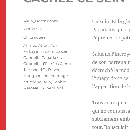
Auteur
Alain_Berenboom
Un sein. Et la gl
Publié
24/02/2018
Papadakis qui a j
le
Catégories
Chroniques
l’épreuve de pati
Étiquettes
Ahmad Atlan
,
Asli
Erdogan
,
cachez ce sein
,
Saluons l’incroya
Gabriella Papadakis
,
de son partenair
Gabrielle d’Estrées
,
Janet
Jackson
,
JO d’hiver
,
décroché la méda
Marignan
,
nu
,
patinage
l’image de ce se
artistique
,
sein
,
Sophie
l’apparition de l
Marceau
,
Super Bowl
Tous ceux qui n’o
qui ne connaissa
subitement emba
tout. Bousculait