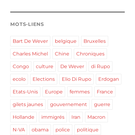
MOTS-LIENS
Bart De Wever
belgique
Bruxelles
Charles Michel
Chine
Chroniques
Congo
culture
De Wever
di Rupo
ecolo
Elections
Elio Di Rupo
Erdogan
Etats-Unis
Europe
femmes
France
gilets jaunes
gouvernement
guerre
Hollande
immigrés
Iran
Macron
N-VA
obama
police
politique