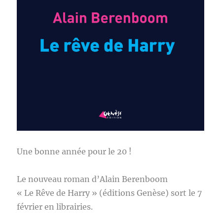
Une bonne année pour le 20 !
Le nouveau roman d’Alain Berenboom
« Le Rêve de Harry » (éditions Genèse) sort le 7
février en librairies.