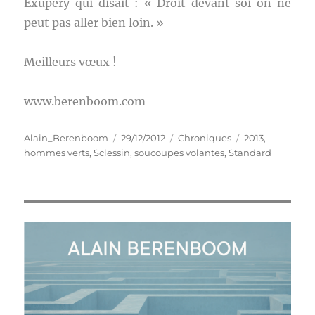
Exupéry qui disait : « Droit devant soi on ne
peut pas aller bien loin. »
Meilleurs vœux !
www.berenboom.com
Auteur
Publié
Catégories
Étiquettes
Alain_Berenboom
29/12/2012
Chroniques
2013
,
le
hommes verts
,
Sclessin
,
soucoupes volantes
,
Standard