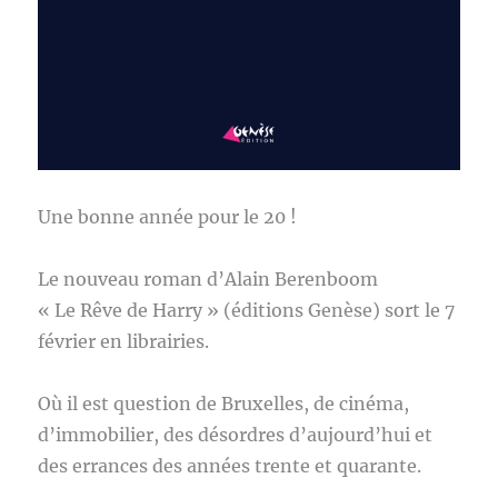
Une bonne année pour le 20 !
Le nouveau roman d’Alain Berenboom
« Le Rêve de Harry » (éditions Genèse) sort le 7
février en librairies.
Où il est question de Bruxelles, de cinéma,
d’immobilier, des désordres d’aujourd’hui et
des errances des années trente et quarante.