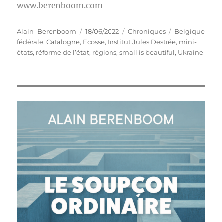
www.berenboom.com
Auteur
Publié
Catégories
Étiquettes
Alain_Berenboom
18/06/2022
Chroniques
Belgique
le
fédérale
,
Catalogne
,
Ecosse
,
Institut Jules Destrée
,
mini-
états
,
réforme de l’état
,
régions
,
small is beautiful
,
Ukraine