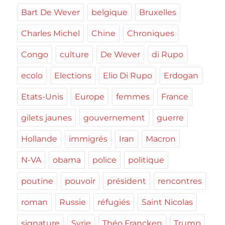
Bart De Wever
belgique
Bruxelles
Charles Michel
Chine
Chroniques
Congo
culture
De Wever
di Rupo
ecolo
Elections
Elio Di Rupo
Erdogan
Etats-Unis
Europe
femmes
France
gilets jaunes
gouvernement
guerre
Hollande
immigrés
Iran
Macron
N-VA
obama
police
politique
poutine
pouvoir
président
rencontres
roman
Russie
réfugiés
Saint Nicolas
signature
Syrie
Théo Francken
Trump