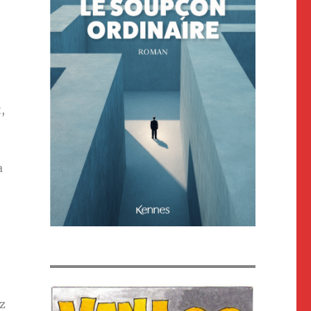
,
a
ez