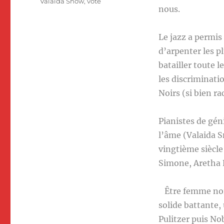
Valaida Snow
,
vote
nous.
Le jazz a permis 
d’arpenter les p
batailler toute l
les discriminatio
Noirs (si bien r
Pianistes de gén
l’âme (Valaida S
vingtième siècle
Simone, Aretha Fr
Être femme noire 
solide battante,
Pulitzer puis No