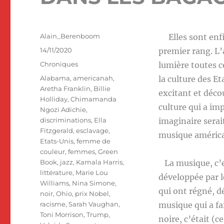
Auteur
Alain_Berenboom
Elles sont enfin
Publié
14/11/2020
premier rang. L’
le
Catégories
Chroniques
lumière toutes c
Étiquettes
Alabama
,
americanah
,
la culture des E
Aretha Franklin
,
Billie
excitant et déco
Holliday
,
Chimamanda
culture qui a im
Ngozi Adichie
,
discriminations
,
Ella
imaginaire serai
Fitzgerald
,
esclavage
,
musique améric
Etats-Unis
,
femme de
couleur
,
femmes
,
Green
Book
,
jazz
,
Kamala Harris
,
La musique, c’e
littérature
,
Marie Lou
développée par l
Williams
,
Nina Simone
,
qui ont régné, dé
noir
,
Ohio
,
prix Nobel
,
racisme
,
Sarah Vaughan
,
musique qui a fa
Toni Morrison
,
Trump
,
noire, c’était (