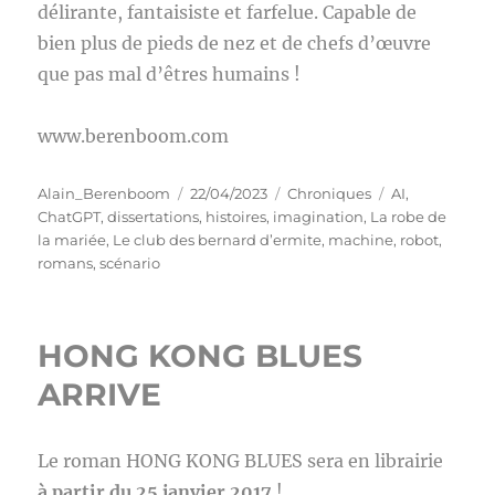
délirante, fantaisiste et farfelue. Capable de
bien plus de pieds de nez et de chefs d’œuvre
que pas mal d’êtres humains !
www.berenboom.com
Auteur
Publié
Catégories
Étiquettes
Alain_Berenboom
22/04/2023
Chroniques
AI
,
le
ChatGPT
,
dissertations
,
histoires
,
imagination
,
La robe de
la mariée
,
Le club des bernard d’ermite
,
machine
,
robot
,
romans
,
scénario
HONG KONG BLUES
ARRIVE
Le roman HONG KONG BLUES sera en librairie
à partir du 25 janvier 2017
!