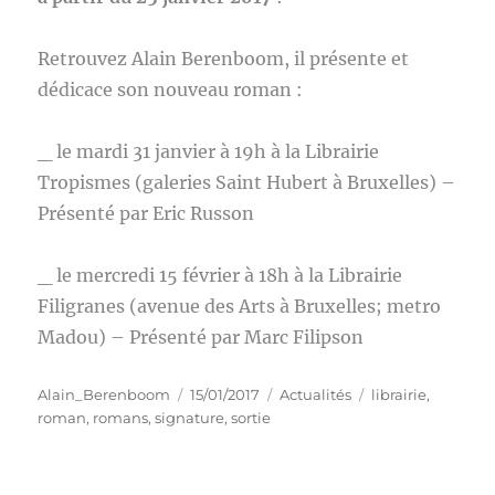
Retrouvez Alain Berenboom, il présente et
dédicace son nouveau roman :
_ le mardi 31 janvier à 19h à la Librairie
Tropismes (galeries Saint Hubert à Bruxelles) –
Présenté par Eric Russon
_ le mercredi 15 février à 18h à la Librairie
Filigranes (avenue des Arts à Bruxelles; metro
Madou) – Présenté par Marc Filipson
Auteur
Publié
Catégories
Étiquettes
Alain_Berenboom
15/01/2017
Actualités
librairie
,
le
roman
,
romans
,
signature
,
sortie