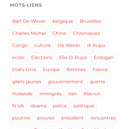
MOTS-LIENS
Bart De Wever
belgique
Bruxelles
Charles Michel
Chine
Chroniques
Congo
culture
De Wever
di Rupo
ecolo
Elections
Elio Di Rupo
Erdogan
Etats-Unis
Europe
femmes
France
gilets jaunes
gouvernement
guerre
Hollande
immigrés
Iran
Macron
N-VA
obama
police
politique
poutine
pouvoir
président
rencontres