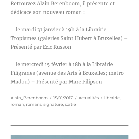
Retrouvez Alain Berenboom, il présente et
dédicace son nouveau roman :
_ le mardi 31 janvier à 19h à la Librairie
Tropismes (galeries Saint Hubert à Bruxelles) –
Présenté par Eric Russon
_ le mercredi 15 février à 18h à la Librairie
Filigranes (avenue des Arts à Bruxelles; metro
Madou) – Présenté par Marc Filipson
Auteur
Publié
Catégories
Étiquettes
Alain_Berenboom
15/01/2017
Actualités
librairie
,
le
roman
,
romans
,
signature
,
sortie