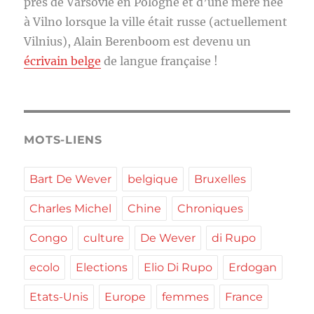
près de Varsovie en Pologne et d’une mère née
à Vilno lorsque la ville était russe (actuellement
Vilnius), Alain Berenboom est devenu un
écrivain belge
de langue française !
MOTS-LIENS
Bart De Wever
belgique
Bruxelles
Charles Michel
Chine
Chroniques
Congo
culture
De Wever
di Rupo
ecolo
Elections
Elio Di Rupo
Erdogan
Etats-Unis
Europe
femmes
France