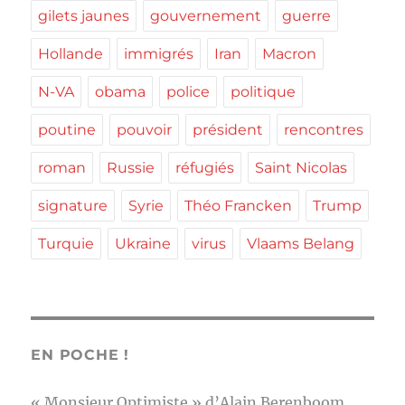
gilets jaunes
gouvernement
guerre
Hollande
immigrés
Iran
Macron
N-VA
obama
police
politique
poutine
pouvoir
président
rencontres
roman
Russie
réfugiés
Saint Nicolas
signature
Syrie
Théo Francken
Trump
Turquie
Ukraine
virus
Vlaams Belang
EN POCHE !
« Monsieur Optimiste » d’Alain Berenboom,