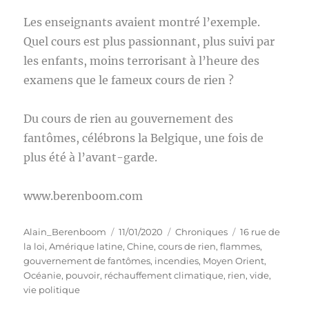
Les enseignants avaient montré l’exemple.
Quel cours est plus passionnant, plus suivi par
les enfants, moins terrorisant à l’heure des
examens que le fameux cours de rien ?
Du cours de rien au gouvernement des
fantômes, célébrons la Belgique, une fois de
plus été à l’avant-garde.
www.berenboom.com
Auteur
Publié
Catégories
Étiquettes
Alain_Berenboom
11/01/2020
Chroniques
16 rue de
le
la loi
,
Amérique latine
,
Chine
,
cours de rien
,
flammes
,
gouvernement de fantômes
,
incendies
,
Moyen Orient
,
Océanie
,
pouvoir
,
réchauffement climatique
,
rien
,
vide
,
vie politique