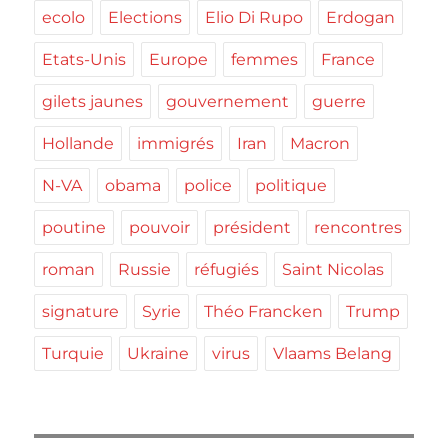
ecolo
Elections
Elio Di Rupo
Erdogan
Etats-Unis
Europe
femmes
France
gilets jaunes
gouvernement
guerre
Hollande
immigrés
Iran
Macron
N-VA
obama
police
politique
poutine
pouvoir
président
rencontres
roman
Russie
réfugiés
Saint Nicolas
signature
Syrie
Théo Francken
Trump
Turquie
Ukraine
virus
Vlaams Belang