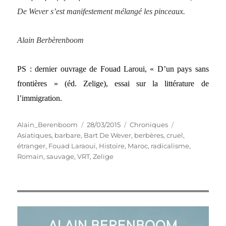
De Wever s’est manifestement mélangé les pinceaux.
Alain Berbèrenboom
PS : dernier ouvrage de Fouad Laroui, « D’un pays sans
frontières » (éd. Zelige), essai sur la littérature de
l’immigration.
Auteur
Publié
Catégories
Étiquettes
Alain_Berenboom
28/03/2015
Chroniques
le
Asiatiques
,
barbare
,
Bart De Wever
,
berbères
,
cruel
,
étranger
,
Fouad Laraoui
,
Histoire
,
Maroc
,
radicalisme
,
Romain
,
sauvage
,
VRT
,
Zelige