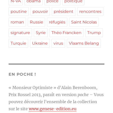
N-VA
obama
police
politique
poutine
pouvoir
président
rencontres
roman
Russie
réfugiés
Saint Nicolas
signature
Syrie
Théo Francken
Trump
Turquie
Ukraine
virus
Vlaams Belang
EN POCHE !
« Monsieur Optimiste » d’Alain Berenboom,
Prix Rossel 2013, paraît en version
poche
– Vous
pouvez découvrir l’ensemble de la collection
sur le site
www.genese-edition.eu