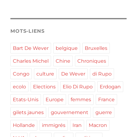
MOTS-LIENS
Bart De Wever
belgique
Bruxelles
Charles Michel
Chine
Chroniques
Congo
culture
De Wever
di Rupo
ecolo
Elections
Elio Di Rupo
Erdogan
Etats-Unis
Europe
femmes
France
gilets jaunes
gouvernement
guerre
Hollande
immigrés
Iran
Macron