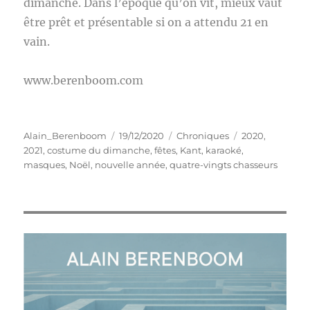
dimanche. Dans l’époque qu’on vit, mieux vaut
être prêt et présentable si on a attendu 21 en
vain.
www.berenboom.com
Auteur
Publié
Catégories
Étiquettes
Alain_Berenboom
19/12/2020
Chroniques
2020
,
le
2021
,
costume du dimanche
,
fêtes
,
Kant
,
karaoké
,
masques
,
Noël
,
nouvelle année
,
quatre-vingts chasseurs