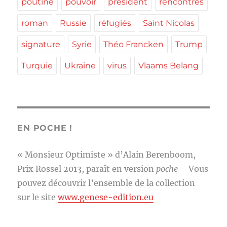
poutine
pouvoir
président
rencontres
roman
Russie
réfugiés
Saint Nicolas
signature
Syrie
Théo Francken
Trump
Turquie
Ukraine
virus
Vlaams Belang
EN POCHE !
« Monsieur Optimiste » d’Alain Berenboom,
Prix Rossel 2013, paraît en version
poche
– Vous
pouvez découvrir l’ensemble de la collection
sur le site
www.genese-edition.eu