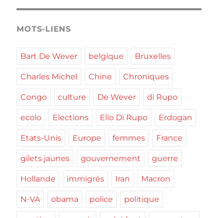
MOTS-LIENS
Bart De Wever
belgique
Bruxelles
Charles Michel
Chine
Chroniques
Congo
culture
De Wever
di Rupo
ecolo
Elections
Elio Di Rupo
Erdogan
Etats-Unis
Europe
femmes
France
gilets jaunes
gouvernement
guerre
Hollande
immigrés
Iran
Macron
N-VA
obama
police
politique