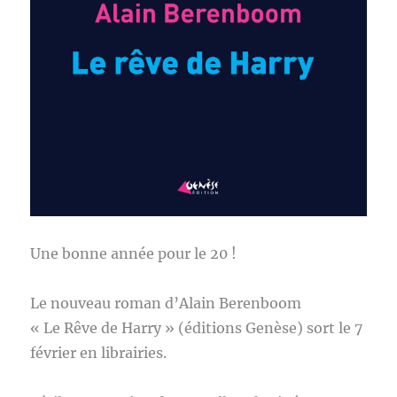
Une bonne année pour le 20 !
Le nouveau roman d’Alain Berenboom
« Le Rêve de Harry » (éditions Genèse) sort le 7
février en librairies.