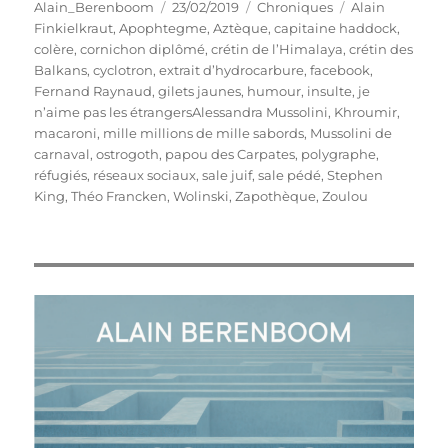
Auteur
Publié
Catégories
Étiquettes
Alain_Berenboom
23/02/2019
Chroniques
Alain
le
Finkielkraut
,
Apophtegme
,
Aztèque
,
capitaine haddock
,
colère
,
cornichon diplômé
,
crétin de l’Himalaya
,
crétin des
Balkans
,
cyclotron
,
extrait d’hydrocarbure
,
facebook
,
Fernand Raynaud
,
gilets jaunes
,
humour
,
insulte
,
je
n’aime pas les étrangersAlessandra Mussolini
,
Khroumir
,
macaroni
,
mille millions de mille sabords
,
Mussolini de
carnaval
,
ostrogoth
,
papou des Carpates
,
polygraphe
,
réfugiés
,
réseaux sociaux
,
sale juif
,
sale pédé
,
Stephen
King
,
Théo Francken
,
Wolinski
,
Zapothèque
,
Zoulou