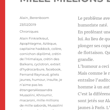
Auteur
Alain_Berenboom
Le problème avec 
Publié
23/02/2019
humoriste raté.
le
Catégories
Chroniques
En proférant une 
Étiquettes
Alain Finkielkraut
,
lui. Au lieu de q
Apophtegme
,
Aztèque
,
plonger ses copa
capitaine haddock
,
colère
,
de flottaison. Qu
cornichon diplômé
,
crétin
de l’Himalaya
,
crétin des
grandie.
Balkans
,
cyclotron
,
extrait
L’humour a ceci 
d’hydrocarbure
,
facebook
,
Mais comme le re
Fernand Raynaud
,
gilets
jaunes
,
humour
,
insulte
,
je
entraîne l’audit
n’aime pas les
homme à un autre
étrangersAlessandra
C’est la différe
Mussolini
,
Khroumir
,
macaroni
,
mille millions
sont jetés sur Al
de mille sabords
,
Mussolini
jaunes à Paris. L