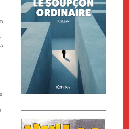
un
e
 A
un
e