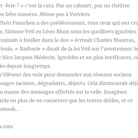
ut-être ? » c’est la cata. Pas un cabaret, pas un théâtre
son bête numéro. Même pas à Verviers.
 Théo Francken a des prédécesseurs, tous ceux qui ont cr
, Simone Veil ou Léon Blum sous les quolibets ignobles.
humain à fusiller dans le dos » écrivait Charles Maurras,
rivain. « Barbarie » disait de la loi Veil sur l’avortement l
Nice Jacques Médecin. Ignobles et en plus inefficaces, c
iés depuis longtemps.
 s’élèvent des voix pour demander aux réseaux sociaux
ssages racistes, dégradants, abjects. Cela diminuerait déj
a masse des messages affichés sur la toile. Imaginez
de en plus de ne conserver que les textes drôles, et ce
acebook…
m.com