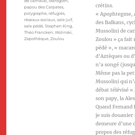
de carnaval
,
ostrogoth
,
crétins.
papou des Carpates
,
polygraphe
,
réfugiés
,
« Apophtegme, A
réseaux sociaux
,
sale juif
,
des Balkans, cyc
sale pédé
,
Stephen King
,
Mussolini de ca
Théo Francken
,
Wolinski
,
Zapothèque
,
Zoulou
Zoulou » ça fait 
pédé », « macaro
d’Aztèques ou d
n’a songé (jusqu
Même pas la peti
Mussolini qui n’a
débat télévisé «
son papy, la Ale
Quand Fernand Ra
je suis douanier 
demeure d’une d
propos des réfugi