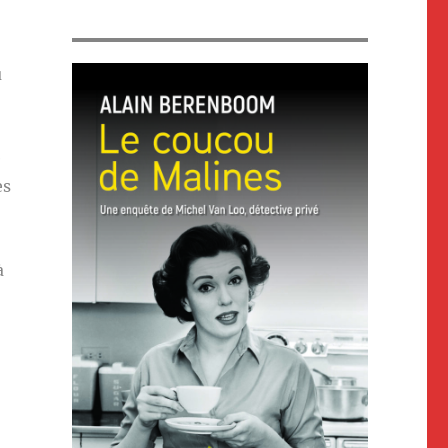
u
e
es
à