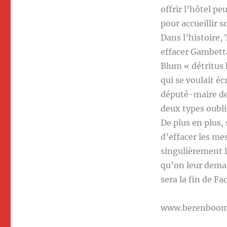
offrir l’hôtel pe
pour accueillir 
Dans l’histoire,
effacer Gambetta
Blum « détritus 
qui se voulait éc
député-maire de 
deux types oubl
De plus en plus,
d’effacer les me
singulièrement l
qu’on leur deman
sera la fin de F
www.berenboo