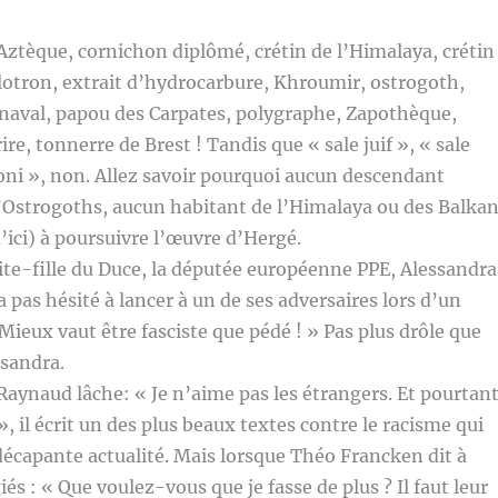
ztèque, cornichon diplômé, crétin de l’Himalaya, crétin
lotron, extrait d’hydrocarbure, Khroumir, ostrogoth,
rnaval, papou des Carpates, polygraphe, Zapothèque,
rire, tonnerre de Brest ! Tandis que « sale juif », « sale
ni », non. Allez savoir pourquoi aucun descendant
’Ostrogoths, aucun habitant de l’Himalaya ou des Balka
’ici) à poursuivre l’œuvre d’Hergé.
te-fille du Duce, la députée européenne PPE, Alessandra
 pas hésité à lancer à un de ses adversaires lors d’un
 Mieux vaut être fasciste que pédé ! » Pas plus drôle que
ssandra.
ynaud lâche: « Je n’aime pas les étrangers. Et pourtan
», il écrit un des plus beaux textes contre le racisme qui
écapante actualité. Mais lorsque Théo Francken dit à
és : « Que voulez-vous que je fasse de plus ? Il faut leur