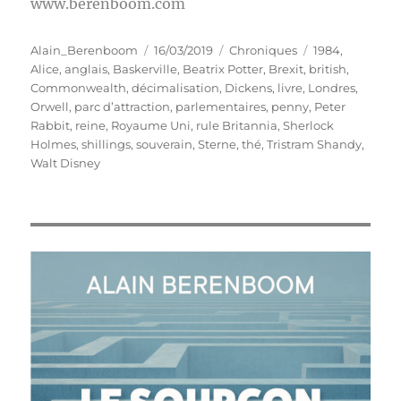
www.berenboom.com
Auteur
Publié
Catégories
Étiquettes
Alain_Berenboom
16/03/2019
Chroniques
1984
,
le
Alice
,
anglais
,
Baskerville
,
Beatrix Potter
,
Brexit
,
british
,
Commonwealth
,
décimalisation
,
Dickens
,
livre
,
Londres
,
Orwell
,
parc d’attraction
,
parlementaires
,
penny
,
Peter
Rabbit
,
reine
,
Royaume Uni
,
rule Britannia
,
Sherlock
Holmes
,
shillings
,
souverain
,
Sterne
,
thé
,
Tristram Shandy
,
Walt Disney