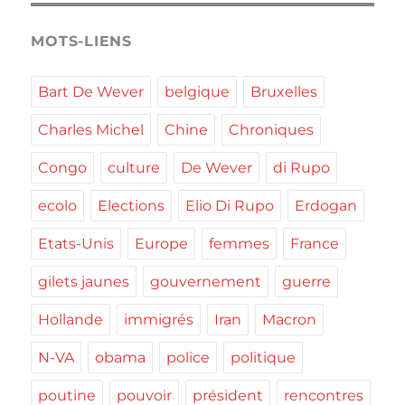
MOTS-LIENS
Bart De Wever
belgique
Bruxelles
Charles Michel
Chine
Chroniques
Congo
culture
De Wever
di Rupo
ecolo
Elections
Elio Di Rupo
Erdogan
Etats-Unis
Europe
femmes
France
gilets jaunes
gouvernement
guerre
Hollande
immigrés
Iran
Macron
N-VA
obama
police
politique
poutine
pouvoir
président
rencontres