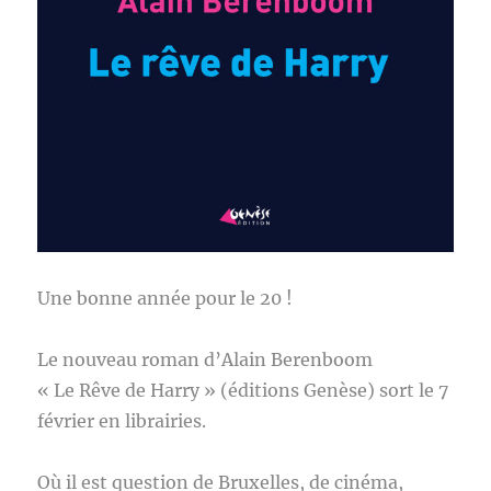
Une bonne année pour le 20 !
Le nouveau roman d’Alain Berenboom
« Le Rêve de Harry » (éditions Genèse) sort le 7
février en librairies.
Où il est question de Bruxelles, de cinéma,