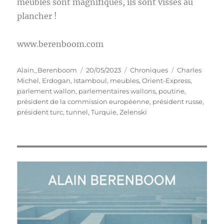
meubles sont magnifiques, ils sont vissés au
plancher !
www.berenboom.com
Auteur
Publié
Catégories
Étiquettes
Alain_Berenboom
20/05/2023
Chroniques
Charles
le
Michel
,
Erdogan
,
Istamboul
,
meubles
,
Orient-Express
,
parlement wallon
,
parlementaires wallons
,
poutine
,
président de la commission européenne
,
président russe
,
président turc
,
tunnel
,
Turquie
,
Zelenski