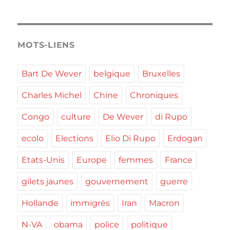
MOTS-LIENS
Bart De Wever
belgique
Bruxelles
Charles Michel
Chine
Chroniques
Congo
culture
De Wever
di Rupo
ecolo
Elections
Elio Di Rupo
Erdogan
Etats-Unis
Europe
femmes
France
gilets jaunes
gouvernement
guerre
Hollande
immigrés
Iran
Macron
N-VA
obama
police
politique