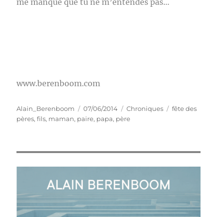
me manque que tu ne m’entendes pas…
www.berenboom.com
Auteur
Publié
Catégories
Étiquettes
Alain_Berenboom
07/06/2014
Chroniques
fête des
le
pères
,
fils
,
maman
,
paire
,
papa
,
père