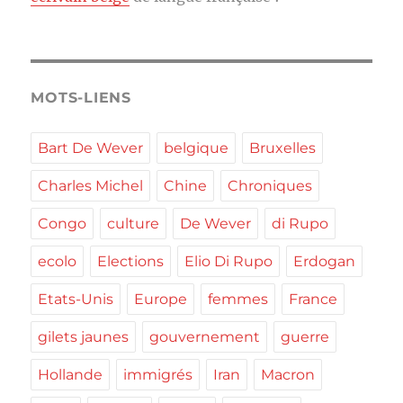
MOTS-LIENS
Bart De Wever
belgique
Bruxelles
Charles Michel
Chine
Chroniques
Congo
culture
De Wever
di Rupo
ecolo
Elections
Elio Di Rupo
Erdogan
Etats-Unis
Europe
femmes
France
gilets jaunes
gouvernement
guerre
Hollande
immigrés
Iran
Macron