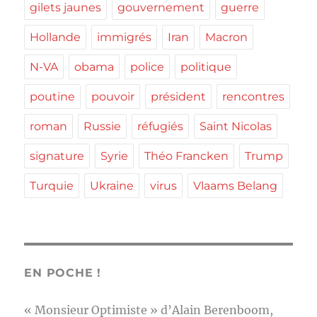
gilets jaunes
gouvernement
guerre
Hollande
immigrés
Iran
Macron
N-VA
obama
police
politique
poutine
pouvoir
président
rencontres
roman
Russie
réfugiés
Saint Nicolas
signature
Syrie
Théo Francken
Trump
Turquie
Ukraine
virus
Vlaams Belang
EN POCHE !
« Monsieur Optimiste » d’Alain Berenboom,