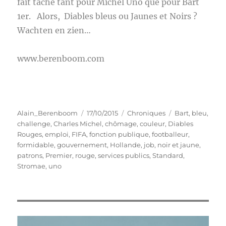
fait tache tant pour Michel Uno que pour Bart
1er. Alors, Diables bleus ou Jaunes et Noirs ?
Wachten en zien…
www.berenboom.com
Auteur
Publié
Catégories
Étiquettes
Alain_Berenboom
17/10/2015
Chroniques
Bart
,
bleu
,
le
challenge
,
Charles Michel
,
chômage
,
couleur
,
Diables
Rouges
,
emploi
,
FIFA
,
fonction publique
,
footballeur
,
formidable
,
gouvernement
,
Hollande
,
job
,
noir et jaune
,
patrons
,
Premier
,
rouge
,
services publics
,
Standard
,
Stromae
,
uno