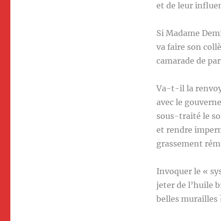
et de leur influe
Si Madame Demir 
va faire son col
camarade de part
Va-t-il la renvo
avec le gouverne
sous-traité le so
et rendre imperm
grassement rému
Invoquer le « sy
jeter de l’huile
belles murailles 