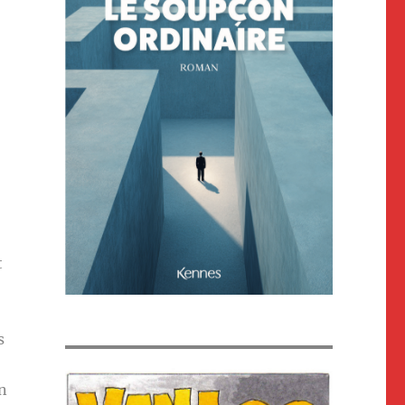
t
s
on