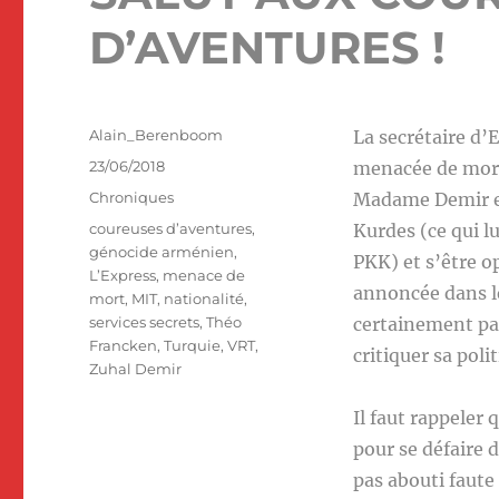
D’AVENTURES !
Auteur
Alain_Berenboom
La secrétaire d’
Publié
23/06/2018
menacée de mort,
le
Catégories
Chroniques
Madame Demir est
Étiquettes
coureuses d’aventures
,
Kurdes (ce qui l
génocide arménien
,
PKK) et s’être o
L’Express
,
menace de
annoncée dans l
mort
,
MIT
,
nationalité
,
services secrets
,
Théo
certainement pa
Francken
,
Turquie
,
VRT
,
critiquer sa poli
Zuhal Demir
Il faut rappeler 
pour se défaire d
pas abouti faute