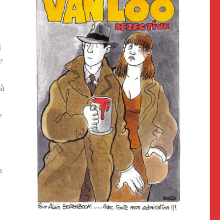
i
e
 à
,
e
n