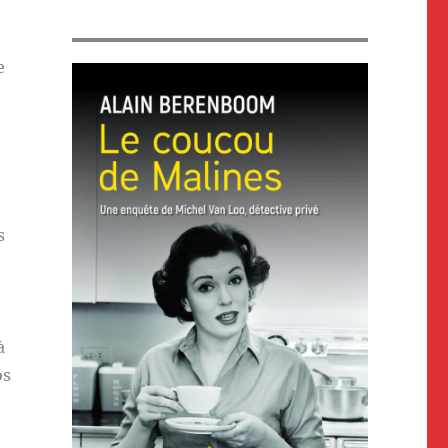
e
s
à
os