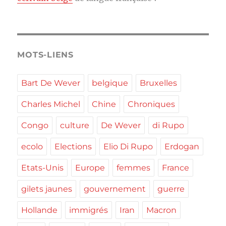
MOTS-LIENS
Bart De Wever
belgique
Bruxelles
Charles Michel
Chine
Chroniques
Congo
culture
De Wever
di Rupo
ecolo
Elections
Elio Di Rupo
Erdogan
Etats-Unis
Europe
femmes
France
gilets jaunes
gouvernement
guerre
Hollande
immigrés
Iran
Macron