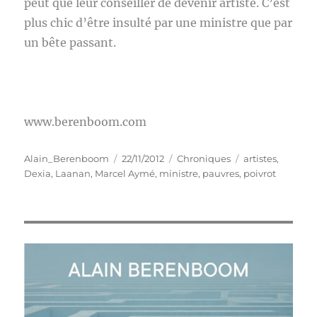
peut que leur conseiller de devenir artiste. C’est
plus chic d’être insulté par une ministre que par
un bête passant.
www.berenboom.com
Auteur
Publié
Catégories
Étiquettes
Alain_Berenboom
22/11/2012
Chroniques
artistes
,
le
Dexia
,
Laanan
,
Marcel Aymé
,
ministre
,
pauvres
,
poivrot