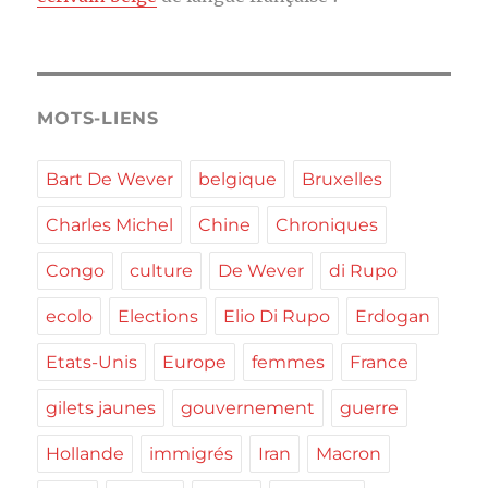
MOTS-LIENS
Bart De Wever
belgique
Bruxelles
Charles Michel
Chine
Chroniques
Congo
culture
De Wever
di Rupo
ecolo
Elections
Elio Di Rupo
Erdogan
Etats-Unis
Europe
femmes
France
gilets jaunes
gouvernement
guerre
Hollande
immigrés
Iran
Macron