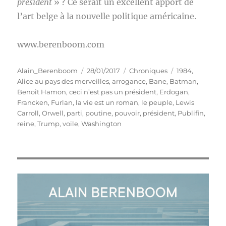
président
» ? Ce serait un excellent apport de
l’art belge à la nouvelle politique américaine.
www.berenboom.com
Auteur
Publié
Catégories
Étiquettes
Alain_Berenboom
28/01/2017
Chroniques
1984
,
le
Alice au pays des merveilles
,
arrogance
,
Bane
,
Batman
,
Benoît Hamon
,
ceci n’est pas un président
,
Erdogan
,
Francken
,
Furlan
,
la vie est un roman
,
le peuple
,
Lewis
Carroll
,
Orwell
,
parti
,
poutine
,
pouvoir
,
président
,
Publifin
,
reine
,
Trump
,
voile
,
Washington