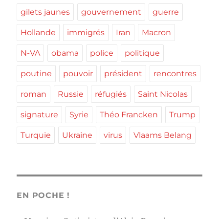
gilets jaunes
gouvernement
guerre
Hollande
immigrés
Iran
Macron
N-VA
obama
police
politique
poutine
pouvoir
président
rencontres
roman
Russie
réfugiés
Saint Nicolas
signature
Syrie
Théo Francken
Trump
Turquie
Ukraine
virus
Vlaams Belang
EN POCHE !