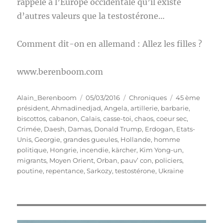
rappelé à l’Europe occidentale qu’il existe
d’autres valeurs que la testostérone…
Comment dit-on en allemand : Allez les filles ?
www.berenboom.com
Auteur
Publié
Catégories
Étiquettes
Alain_Berenboom
05/03/2016
Chroniques
45 ème
le
président
,
Ahmadinedjad
,
Angela
,
artillerie
,
barbarie
,
biscottos
,
cabanon
,
Calais
,
casse-toi
,
chaos
,
coeur sec
,
Crimée
,
Daesh
,
Damas
,
Donald Trump
,
Erdogan
,
Etats-
Unis
,
Georgie
,
grandes gueules
,
Hollande
,
homme
politique
,
Hongrie
,
incendie
,
kärcher
,
Kim Yong-un
,
migrants
,
Moyen Orient
,
Orban
,
pauv’ con
,
policiers
,
poutine
,
repentance
,
Sarkozy
,
testostérone
,
Ukraine