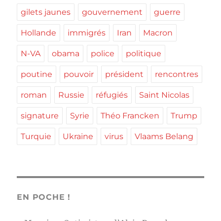
gilets jaunes
gouvernement
guerre
Hollande
immigrés
Iran
Macron
N-VA
obama
police
politique
poutine
pouvoir
président
rencontres
roman
Russie
réfugiés
Saint Nicolas
signature
Syrie
Théo Francken
Trump
Turquie
Ukraine
virus
Vlaams Belang
EN POCHE !