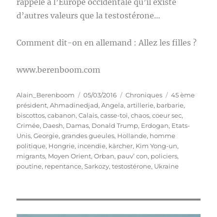
rappelé à l’Europe occidentale qu’il existe
d’autres valeurs que la testostérone…
Comment dit-on en allemand : Allez les filles ?
www.berenboom.com
Auteur
Publié
Catégories
Étiquettes
Alain_Berenboom
05/03/2016
Chroniques
45 ème
le
président
,
Ahmadinedjad
,
Angela
,
artillerie
,
barbarie
,
biscottos
,
cabanon
,
Calais
,
casse-toi
,
chaos
,
coeur sec
,
Crimée
,
Daesh
,
Damas
,
Donald Trump
,
Erdogan
,
Etats-
Unis
,
Georgie
,
grandes gueules
,
Hollande
,
homme
politique
,
Hongrie
,
incendie
,
kärcher
,
Kim Yong-un
,
migrants
,
Moyen Orient
,
Orban
,
pauv’ con
,
policiers
,
poutine
,
repentance
,
Sarkozy
,
testostérone
,
Ukraine