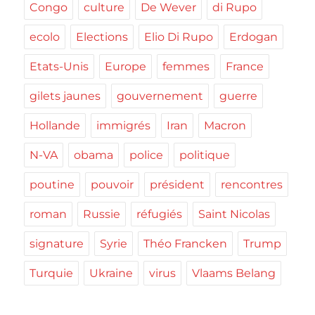
Congo
culture
De Wever
di Rupo
ecolo
Elections
Elio Di Rupo
Erdogan
Etats-Unis
Europe
femmes
France
gilets jaunes
gouvernement
guerre
Hollande
immigrés
Iran
Macron
N-VA
obama
police
politique
poutine
pouvoir
président
rencontres
roman
Russie
réfugiés
Saint Nicolas
signature
Syrie
Théo Francken
Trump
Turquie
Ukraine
virus
Vlaams Belang