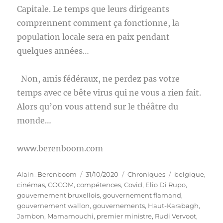
Capitale. Le temps que leurs dirigeants
comprennent comment ça fonctionne, la
population locale sera en paix pendant
quelques années…
Non, amis fédéraux, ne perdez pas votre
temps avec ce bête virus qui ne vous a rien fait.
Alors qu’on vous attend sur le théâtre du
monde…
www.berenboom.com
Auteur
Publié
Catégories
Étiquettes
Alain_Berenboom
31/10/2020
Chroniques
belgique
,
le
cinémas
,
COCOM
,
compétences
,
Covid
,
Elio Di Rupo
,
gouvernement bruxellois
,
gouvernement flamand
,
gouvernement wallon
,
gouvernements
,
Haut-Karabagh
,
Jambon
,
Mamamouchi
,
premier ministre
,
Rudi Vervoot
,