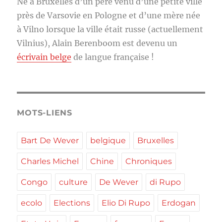
Né à Bruxelles d’un père venu d’une petite ville
près de Varsovie en Pologne et d’une mère née
à Vilno lorsque la ville était russe (actuellement
Vilnius), Alain Berenboom est devenu un
écrivain belge
de langue française !
MOTS-LIENS
Bart De Wever
belgique
Bruxelles
Charles Michel
Chine
Chroniques
Congo
culture
De Wever
di Rupo
ecolo
Elections
Elio Di Rupo
Erdogan