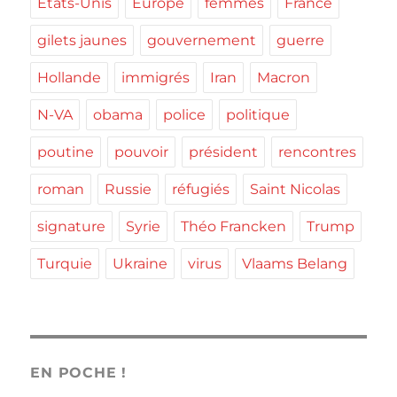
Etats-Unis
Europe
femmes
France
gilets jaunes
gouvernement
guerre
Hollande
immigrés
Iran
Macron
N-VA
obama
police
politique
poutine
pouvoir
président
rencontres
roman
Russie
réfugiés
Saint Nicolas
signature
Syrie
Théo Francken
Trump
Turquie
Ukraine
virus
Vlaams Belang
EN POCHE !