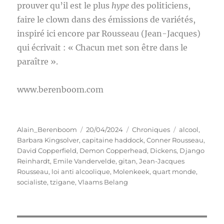
prouver qu’il est le plus
hype
des politiciens,
faire le clown dans des émissions de variétés,
inspiré ici encore par Rousseau (Jean-Jacques)
qui écrivait : « Chacun met son être dans le
paraître ».
www.berenboom.com
Auteur
Publié
Catégories
Étiquettes
Alain_Berenboom
20/04/2024
Chroniques
alcool
,
le
Barbara Kingsolver
,
capitaine haddock
,
Conner Rousseau
,
David Copperfield
,
Demon Copperhead
,
Dickens
,
Django
Reinhardt
,
Emile Vandervelde
,
gitan
,
Jean-Jacques
Rousseau
,
loi anti alcoolique
,
Molenkeek
,
quart monde
,
socialiste
,
tzigane
,
Vlaams Belang