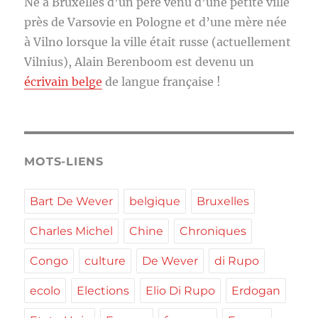
Né à Bruxelles d’un père venu d’une petite ville
près de Varsovie en Pologne et d’une mère née
à Vilno lorsque la ville était russe (actuellement
Vilnius), Alain Berenboom est devenu un
écrivain belge
de langue française !
MOTS-LIENS
Bart De Wever
belgique
Bruxelles
Charles Michel
Chine
Chroniques
Congo
culture
De Wever
di Rupo
ecolo
Elections
Elio Di Rupo
Erdogan