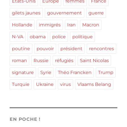
Etats-Unis
Europe
femmes
France
gilets jaunes
gouvernement
guerre
Hollande
immigrés
Iran
Macron
N-VA
obama
police
politique
poutine
pouvoir
président
rencontres
roman
Russie
réfugiés
Saint Nicolas
signature
Syrie
Théo Francken
Trump
Turquie
Ukraine
virus
Vlaams Belang
EN POCHE !