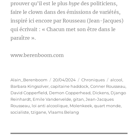
prouver qu’il est le plus
hype
des politiciens,
faire le clown dans des émissions de variétés,
inspiré ici encore par Rousseau (Jean-Jacques)
qui écrivait : « Chacun met son être dans le
paraître ».
www.berenboom.com
Auteur
Publié
Catégories
Étiquettes
Alain_Berenboom
20/04/2024
Chroniques
alcool
,
le
Barbara Kingsolver
,
capitaine haddock
,
Conner Rousseau
,
David Copperfield
,
Demon Copperhead
,
Dickens
,
Django
Reinhardt
,
Emile Vandervelde
,
gitan
,
Jean-Jacques
Rousseau
,
loi anti alcoolique
,
Molenkeek
,
quart monde
,
socialiste
,
tzigane
,
Vlaams Belang