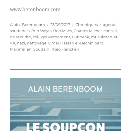
www.berenboom.com
Auteur
Publié
Catégories
Étiquettes
Alain_Berenboom
23/09/2017
Chroniques
agents
le
soudanais
,
Ben Weyts
,
Bob Maes
,
Charles Michel
,
conseil
de sécurité
,
exil
,
gouvernement
,
Lubbeek
,
musulman
,
N-
VA
,
nazi
,
nettoyage
,
Omar Hassan el-Bechir
,
parc
Maximilien
,
Soudain
,
Théo Francken