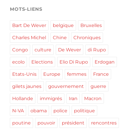
MOTS-LIENS
Bart De Wever
belgique
Bruxelles
Charles Michel
Chine
Chroniques
Congo
culture
De Wever
di Rupo
ecolo
Elections
Elio Di Rupo
Erdogan
Etats-Unis
Europe
femmes
France
gilets jaunes
gouvernement
guerre
Hollande
immigrés
Iran
Macron
N-VA
obama
police
politique
poutine
pouvoir
président
rencontres