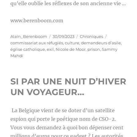
qu’elle oublie les réflexes de son ancienne vie …
www.berenboom.com
Auteur
Publié
Catégories
Étiquettes
Alain_Berenboom
30/09/2023
Chroniques
le
commissariat aux réfugiés
,
culture
,
demandeurs d’asile
,
église catholique
,
exil
,
Nicole de Moor
,
prison
,
Sammy
Mahdi
SI PAR UNE NUIT D’HIVER
UN VOYAGEUR…
La Belgique vient de se doter d’un satellite
espion qui porte le poétique nom de CSO-2.
Vous vous demandez à quoi bon dépenser cent
millions d’euros pour ce gadget ? Les autorités