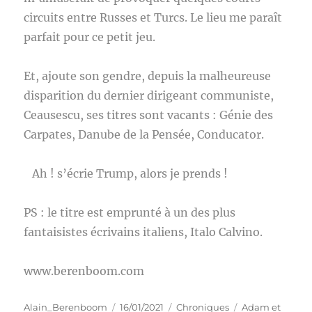
circuits entre Russes et Turcs. Le lieu me paraît
parfait pour ce petit jeu.
Et, ajoute son gendre, depuis la malheureuse
disparition du dernier dirigeant communiste,
Ceausescu, ses titres sont vacants : Génie des
Carpates, Danube de la Pensée, Conducator.
Ah ! s’écrie Trump, alors je prends !
PS : le titre est emprunté à un des plus
fantaisistes écrivains italiens, Italo Calvino.
www.berenboom.com
Auteur
Publié
Catégories
Étiquettes
Alain_Berenboom
16/01/2021
Chroniques
Adam et