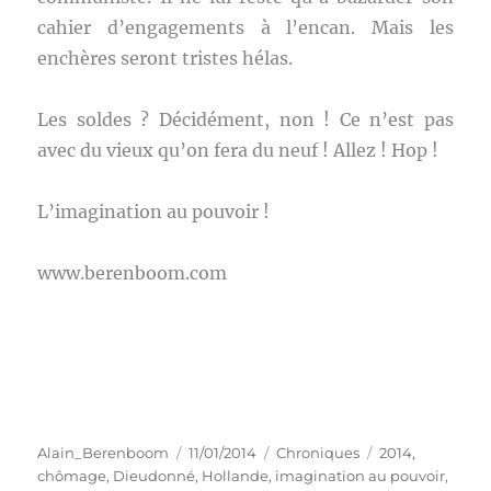
cahier d’engagements à l’encan. Mais les
enchères seront tristes hélas.
Les soldes ? Décidément, non ! Ce n’est pas
avec du vieux qu’on fera du neuf ! Allez ! Hop !
L’imagination au pouvoir !
www.berenboom.com
Auteur
Publié
Catégories
Étiquettes
Alain_Berenboom
11/01/2014
Chroniques
2014
,
le
chômage
,
Dieudonné
,
Hollande
,
imagination au pouvoir
,