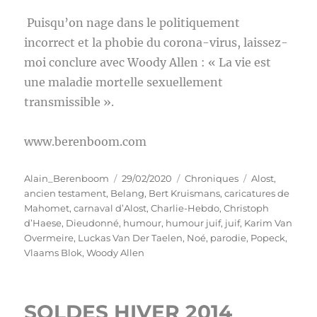
Puisqu’on nage dans le politiquement
incorrect et la phobie du corona-virus, laissez-
moi conclure avec Woody Allen : « La vie est
une maladie mortelle sexuellement
transmissible ».
www.berenboom.com
Auteur
Publié
Catégories
Étiquettes
Alain_Berenboom
29/02/2020
Chroniques
Alost
,
le
ancien testament
,
Belang
,
Bert Kruismans
,
caricatures de
Mahomet
,
carnaval d’Alost
,
Charlie-Hebdo
,
Christoph
d’Haese
,
Dieudonné
,
humour
,
humour juif
,
juif
,
Karim Van
Overmeire
,
Luckas Van Der Taelen
,
Noé
,
parodie
,
Popeck
,
Vlaams Blok
,
Woody Allen
SOLDES HIVER 2014