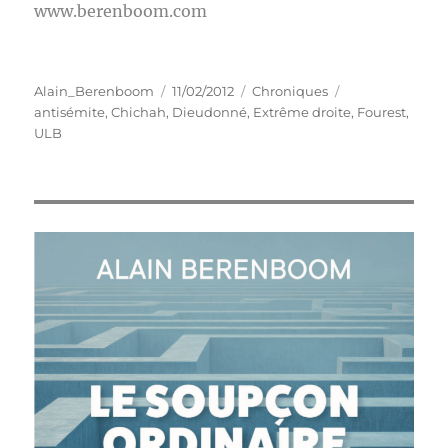
www.berenboom.com
Auteur
Publié
Catégories
Étiquettes
Alain_Berenboom
11/02/2012
Chroniques
le
antisémite
,
Chichah
,
Dieudonné
,
Extrême droite
,
Fourest
,
ULB