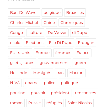
Bart De Wever
belgique
Bruxelles
Charles Michel
Chine
Chroniques
Congo
culture
De Wever
di Rupo
ecolo
Elections
Elio Di Rupo
Erdogan
Etats-Unis
Europe
femmes
France
gilets jaunes
gouvernement
guerre
Hollande
immigrés
Iran
Macron
N-VA
obama
police
politique
poutine
pouvoir
président
rencontres
roman
Russie
réfugiés
Saint Nicolas