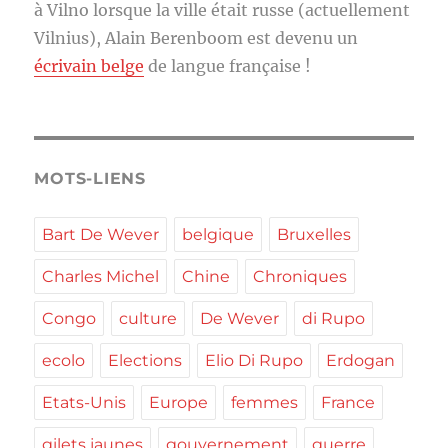
à Vilno lorsque la ville était russe (actuellement
Vilnius), Alain Berenboom est devenu un
écrivain belge
de langue française !
MOTS-LIENS
Bart De Wever
belgique
Bruxelles
Charles Michel
Chine
Chroniques
Congo
culture
De Wever
di Rupo
ecolo
Elections
Elio Di Rupo
Erdogan
Etats-Unis
Europe
femmes
France
gilets jaunes
gouvernement
guerre