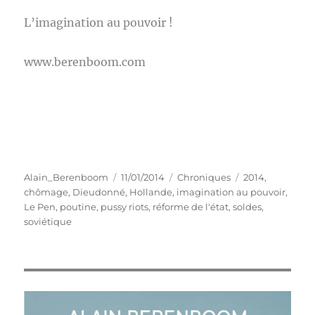
L’imagination au pouvoir !
www.berenboom.com
Auteur
Publié
Catégories
Étiquettes
Alain_Berenboom
11/01/2014
Chroniques
2014
,
le
chômage
,
Dieudonné
,
Hollande
,
imagination au pouvoir
,
Le Pen
,
poutine
,
pussy riots
,
réforme de l'état
,
soldes
,
soviétique