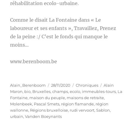
réhabilitation ecolo-urbaine.
Comme le disait La Fontaine dans « Le
laboureur et ses enfants », Travaillez, Prenez
de la peine :/ C’est le fonds qui manque le
moins…
www.berenboom.be
Auteur
Publié
Catégories
Étiquettes
Alain_Berenboom
28/11/2020
Chroniques
Alain
le
Maron
,
bio
,
Bruxelles
,
champs
,
ecolo
,
immeubles-tours
,
La
Fontaine
,
maison du peuple
,
maisons de retraite
,
Molenbeek
,
Pascal Smets
,
région flamande
,
région
wallonne
,
Régions bruxelloise
,
rudi vervoort
,
Sablon
,
urbain
,
Vanden Boeynants