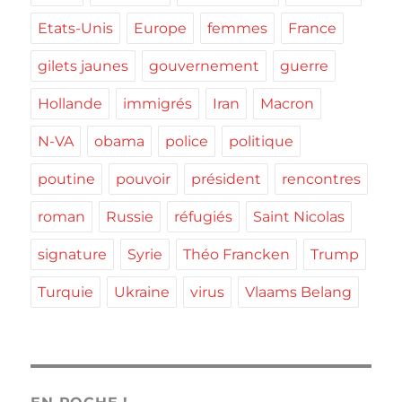
Etats-Unis
Europe
femmes
France
gilets jaunes
gouvernement
guerre
Hollande
immigrés
Iran
Macron
N-VA
obama
police
politique
poutine
pouvoir
président
rencontres
roman
Russie
réfugiés
Saint Nicolas
signature
Syrie
Théo Francken
Trump
Turquie
Ukraine
virus
Vlaams Belang