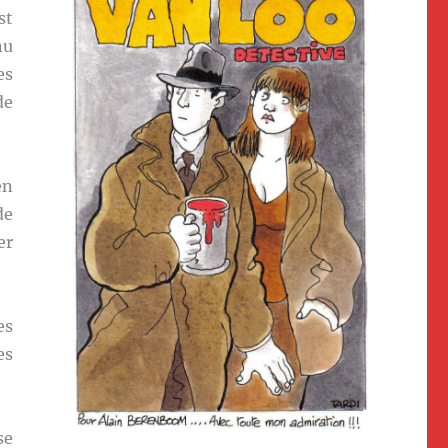
st
nu
es
de
en
de
er
es
es
se