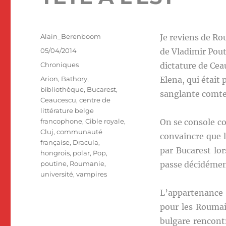
Auteur
Alain_Berenboom
Je reviens de Ro
Publié
05/04/2014
de Vladimir Pout
le
Catégories
Chroniques
dictature de Cea
Étiquettes
Arion
,
Bathory
,
Elena, qui était
bibliothèque
,
Bucarest
,
sanglante comtes
Ceaucescu
,
centre de
littérature belge
francophone
,
Cible royale
,
On se console c
Cluj
,
communauté
convaincre que 
française
,
Dracula
,
par Bucarest lo
hongrois
,
polar
,
Pop
,
poutine
,
Roumanie
,
passe décidémen
université
,
vampires
L’appartenance 
pour les Roumain
bulgare rencont