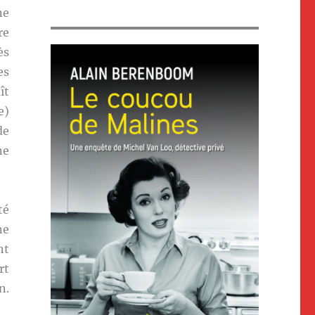
ne
re
ès
es
ît
e)
de
ne
té
ne
nt
rt
n.