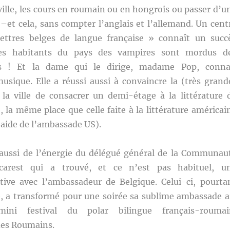
 ville, les cours en roumain ou en hongrois ou passer d’u
 –et cela, sans compter l’anglais et l’allemand. Un cent
ettres belges de langue française » connaît un succ
Les habitants du pays des vampires sont mordus d
es ! Et la dame qui le dirige, madame Pop, conna
usique. Elle a réussi aussi à convaincre la (très grand
 la ville de consacrer un demi-étage à la littérature 
, la même place que celle faite à la littérature américai
’aide de l’ambassade US).
 aussi de l’énergie du délégué général de la Communau
carest qui a trouvé, et ce n’est pas habituel, u
ctive avec l’ambassadeur de Belgique. Celui-ci, pourta
 a transformé pour une soirée sa sublime ambassade a
ni festival du polar bilingue français-roumai
des Roumains.