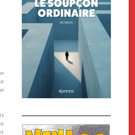
se
ur
se
ts
ur
et