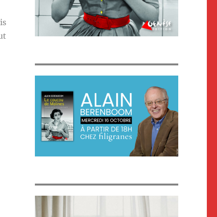
is
ut