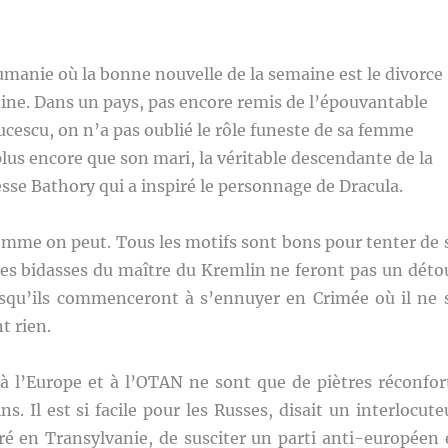
umanie où la bonne nouvelle de la semaine est le divorce
ine. Dans un pays, pas encore remis de l’épouvantable
ucescu, on n’a pas oublié le rôle funeste de sa femme
 plus encore que son mari, la véritable descendante de la
se Bathory qui a inspiré le personnage de Dracula.
omme on peut. Tous les motifs sont bons pour tenter de 
les bidasses du maître du Kremlin ne feront pas un déto
rsqu’ils commenceront à s’ennuyer en Crimée où il ne 
t rien.
à l’Europe et à l’OTAN ne sont que de piètres réconfor
s. Il est si facile pour les Russes, disait un interlocute
ré en Transylvanie, de susciter un parti anti-européen 