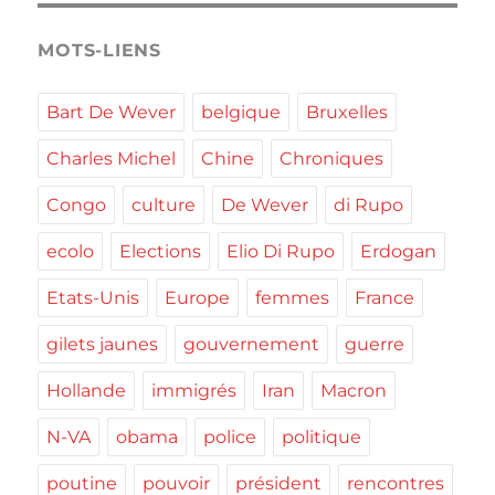
MOTS-LIENS
Bart De Wever
belgique
Bruxelles
Charles Michel
Chine
Chroniques
Congo
culture
De Wever
di Rupo
ecolo
Elections
Elio Di Rupo
Erdogan
Etats-Unis
Europe
femmes
France
gilets jaunes
gouvernement
guerre
Hollande
immigrés
Iran
Macron
N-VA
obama
police
politique
poutine
pouvoir
président
rencontres