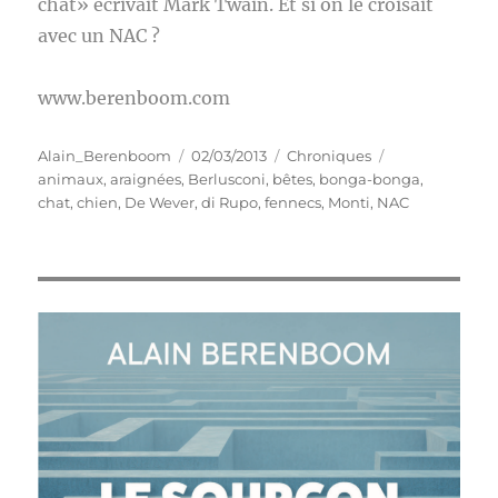
chat» écrivait Mark Twain. Et si on le croisait
avec un NAC ?
www.berenboom.com
Auteur
Publié
Catégories
Étiquettes
Alain_Berenboom
02/03/2013
Chroniques
le
animaux
,
araignées
,
Berlusconi
,
bêtes
,
bonga-bonga
,
chat
,
chien
,
De Wever
,
di Rupo
,
fennecs
,
Monti
,
NAC