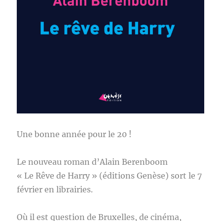
Une bonne année pour le 20 !
Le nouveau roman d’Alain Berenboom
« Le Rêve de Harry » (éditions Genèse) sort le 7
février en librairies.
Où il est question de Bruxelles, de cinéma,