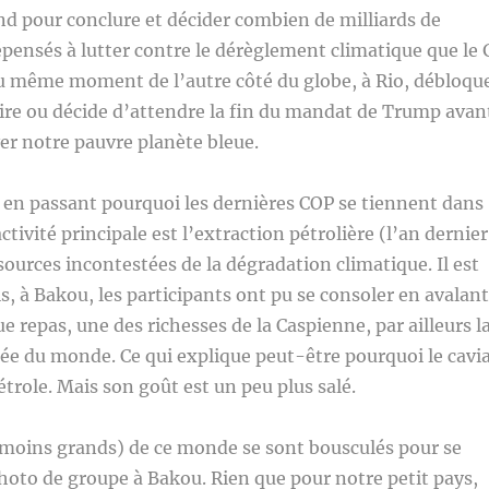
d pour conclure et décider combien de milliards de
épensés à lutter contre le dérèglement climatique que le 
au même moment de l’autre côté du globe, à Rio, débloqu
ire ou décide d’attendre la fin du mandat de Trump avan
er notre pauvre planète bleue.
n passant pourquoi les dernières COP se tiennent dans
ctivité principale est l’extraction pétrolière (l’an dernier
sources incontestées de la dégradation climatique. Il est
is, à Bakou, les participants ont pu se consoler en avalant
e repas, une des richesses de la Caspienne, par ailleurs l
uée du monde. Ce qui explique peut-être pourquoi le cavi
étrole. Mais son goût est un peu plus salé.
moins grands) de ce monde se sont bousculés pour se
hoto de groupe à Bakou. Rien que pour notre petit pays,