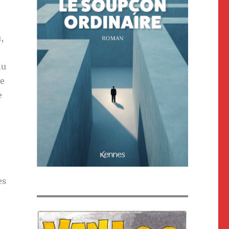
,
nu
ne
e
es