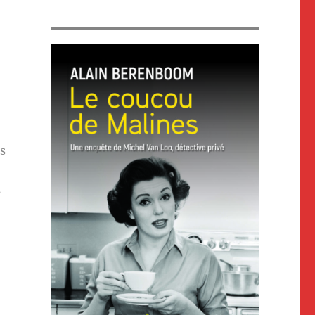
es
s
-