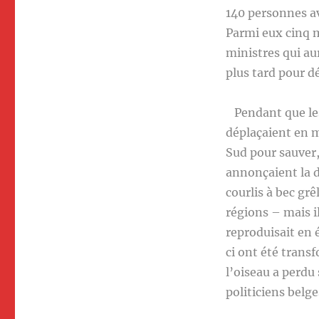
140 personnes av
Parmi eux cinq m
ministres qui au
plus tard pour d
Pendant que les
déplaçaient en m
Sud pour sauver, 
annonçaient la d
courlis à bec gr
régions – mais il
reproduisait en é
ci ont été transf
l’oiseau a perdu 
politiciens belg