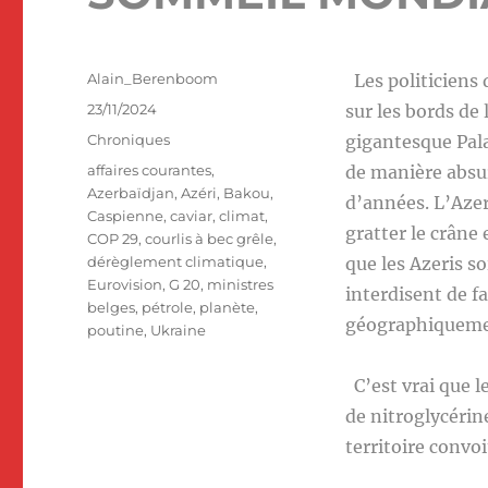
Auteur
Alain_Berenboom
Les politiciens 
Publié
23/11/2024
sur les bords de
le
Catégories
Chroniques
gigantesque Pala
Étiquettes
affaires courantes
,
de manière absur
Azerbaïdjan
,
Azéri
,
Bakou
,
d’années. L’Azer
Caspienne
,
caviar
,
climat
,
gratter le crân
COP 29
,
courlis à bec grêle
,
dérèglement climatique
,
que les Azeris s
Eurovision
,
G 20
,
ministres
interdisent de fa
belges
,
pétrole
,
planète
,
géographiqueme
poutine
,
Ukraine
C’est vrai que 
de nitroglycérin
territoire convoi