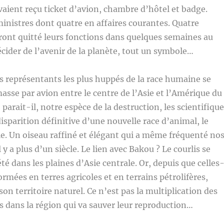
aient reçu ticket d’avion, chambre d’hôtel et badge.
inistres dont quatre en affaires courantes. Quatre
ront quitté leurs fonctions dans quelques semaines au
écider de l’avenir de la planète, tout un symbole…
 représentants les plus huppés de la race humaine se
asse par avion entre le centre de l’Asie et l’Amérique du
parait-il, notre espèce de la destruction, les scientifiqu
isparition définitive d’une nouvelle race d’animal, le
êle. Un oiseau raffiné et élégant qui a même fréquenté no
 y a plus d’un siècle. Le lien avec Bakou ? Le courlis se
té dans les plaines d’Asie centrale. Or, depuis que celles
ormées en terres agricoles et en terrains pétrolifères,
son territoire naturel. Ce n’est pas la multiplication des
es dans la région qui va sauver leur reproduction…