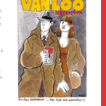
G
e
t
 à
a
ar