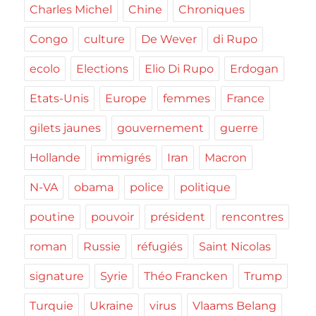
Charles Michel
Chine
Chroniques
Congo
culture
De Wever
di Rupo
ecolo
Elections
Elio Di Rupo
Erdogan
Etats-Unis
Europe
femmes
France
gilets jaunes
gouvernement
guerre
Hollande
immigrés
Iran
Macron
N-VA
obama
police
politique
poutine
pouvoir
président
rencontres
roman
Russie
réfugiés
Saint Nicolas
signature
Syrie
Théo Francken
Trump
Turquie
Ukraine
virus
Vlaams Belang