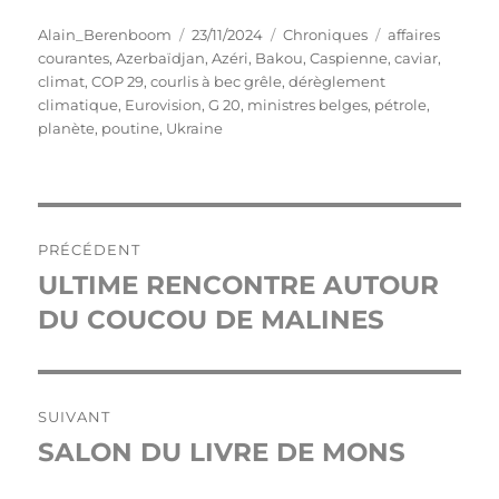
Auteur
Publié
Catégories
Étiquettes
Alain_Berenboom
23/11/2024
Chroniques
affaires
le
courantes
,
Azerbaïdjan
,
Azéri
,
Bakou
,
Caspienne
,
caviar
,
climat
,
COP 29
,
courlis à bec grêle
,
dérèglement
climatique
,
Eurovision
,
G 20
,
ministres belges
,
pétrole
,
planète
,
poutine
,
Ukraine
Navigation
PRÉCÉDENT
de
ULTIME RENCONTRE AUTOUR
Publication
précédente :
DU COUCOU DE MALINES
l’article
SUIVANT
SALON DU LIVRE DE MONS
Publication
suivante :