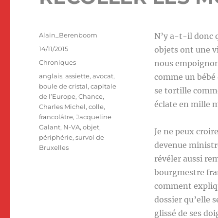
Auteur
Alain_Berenboom
N’y a-t-il donc 
Publié
14/11/2015
objets ont une v
le
Catégories
Chroniques
nous empoignons 
Étiquettes
anglais
,
assiette
,
avocat
,
comme un bébé dan
boule de cristal
,
capitale
se tortille comme 
de l’Europe
,
Chance
,
éclate en mille 
Charles Michel
,
colle
,
francolâtre
,
Jacqueline
Galant
,
N-VA
,
objet
,
Je ne peux croir
périphérie
,
survol de
devenue ministre,
Bruxelles
révéler aussi re
bourgmestre fran
comment explique
dossier qu’elle s
glissé de ses do