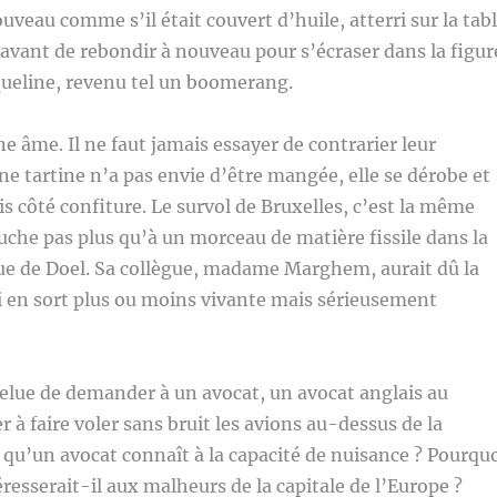
nouveau comme s’il était couvert d’huile, atterri sur la tab
 avant de rebondir à nouveau pour s’écraser dans la figur
queline, revenu tel un boomerang.
e âme. Il ne faut jamais essayer de contrarier leur
une tartine n’a pas envie d’être mangée, elle se dérobe et
pis côté confiture. Le survol de Bruxelles, c’est la même
uche pas plus qu’à un morceau de matière fissile dans la
ue de Doel. Sa collègue, madame Marghem, aurait dû la
ui en sort plus ou moins vivante mais sérieusement
rfelue de demander à un avocat, un avocat anglais au
er à faire voler sans bruit les avions au-dessus de la
t qu’un avocat connaît à la capacité de nuisance ? Pourqu
éresserait-il aux malheurs de la capitale de l’Europe ?