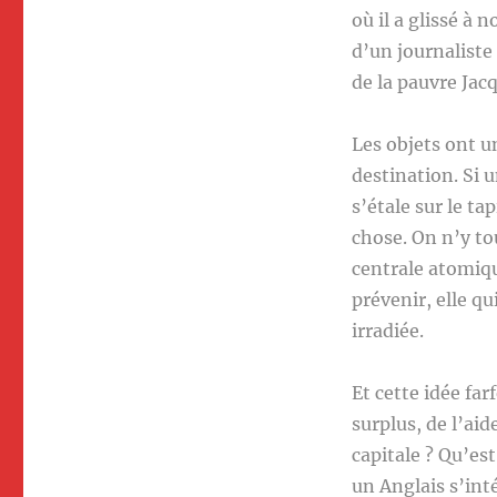
où il a glissé à 
d’un journaliste
de la pauvre Jac
Les objets ont un
destination. Si 
s’étale sur le ta
chose. On n’y to
centrale atomiq
prévenir, elle q
irradiée.
Et cette idée fa
surplus, de l’aid
capitale ? Qu’es
un Anglais s’int