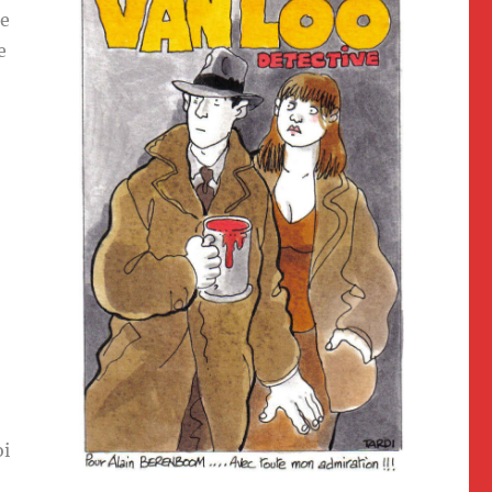
le
e
oi