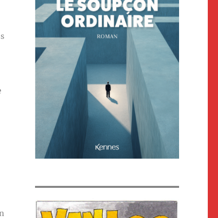
es
e
on