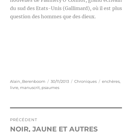
nouvelles de Flannery O’Connor, grand écrivain
du sud des Etats-Unis (Gallimard), où il est plus
question des hommes que des dieux.
Auteur
Publié
Catégories
Étiquettes
Alain_Berenboom
30/11/2013
Chroniques
enchères
,
le
livre
,
manuscrit
,
psaumes
Navigation
PRÉCÉDENT
de
NOIR, JAUNE ET AUTRES
Publication