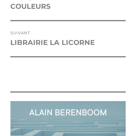
précédente :
COULEURS
l’article
SUIVANT
LIBRAIRIE LA LICORNE
Publication
suivante :