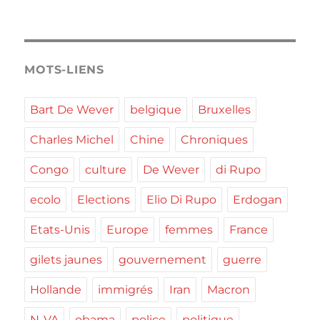
MOTS-LIENS
Bart De Wever
belgique
Bruxelles
Charles Michel
Chine
Chroniques
Congo
culture
De Wever
di Rupo
ecolo
Elections
Elio Di Rupo
Erdogan
Etats-Unis
Europe
femmes
France
gilets jaunes
gouvernement
guerre
Hollande
immigrés
Iran
Macron
N-VA
obama
police
politique