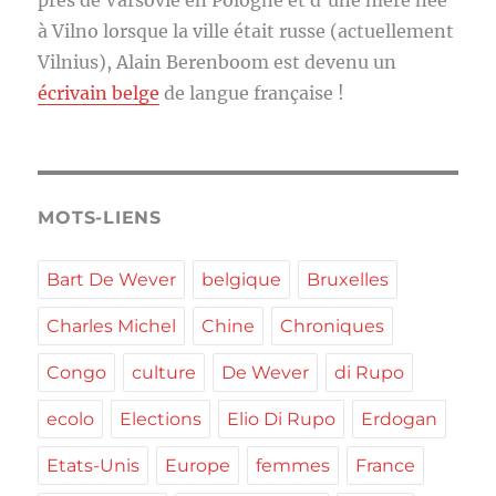
près de Varsovie en Pologne et d’une mère née
à Vilno lorsque la ville était russe (actuellement
Vilnius), Alain Berenboom est devenu un
écrivain belge
de langue française !
MOTS-LIENS
Bart De Wever
belgique
Bruxelles
Charles Michel
Chine
Chroniques
Congo
culture
De Wever
di Rupo
ecolo
Elections
Elio Di Rupo
Erdogan
Etats-Unis
Europe
femmes
France