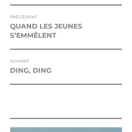
Navigation
PRÉCÉDENT
de
QUAND LES JEUNES
Publication
précédente :
S’EMMÊLENT
l’article
SUIVANT
DING, DING
Publication
suivante :