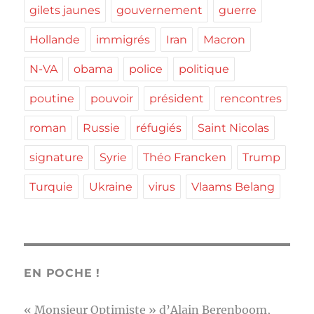
gilets jaunes
gouvernement
guerre
Hollande
immigrés
Iran
Macron
N-VA
obama
police
politique
poutine
pouvoir
président
rencontres
roman
Russie
réfugiés
Saint Nicolas
signature
Syrie
Théo Francken
Trump
Turquie
Ukraine
virus
Vlaams Belang
EN POCHE !
« Monsieur Optimiste » d’Alain Berenboom,