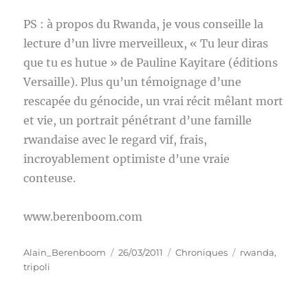
PS : à propos du Rwanda, je vous conseille la
lecture d’un livre merveilleux, « Tu leur diras
que tu es hutue » de Pauline Kayitare (éditions
Versaille). Plus qu’un témoignage d’une
rescapée du génocide, un vrai récit mêlant mort
et vie, un portrait pénétrant d’une famille
rwandaise avec le regard vif, frais,
incroyablement optimiste d’une vraie
conteuse.
www.berenboom.com
Auteur
Publié
Catégories
Étiquettes
Alain_Berenboom
26/03/2011
Chroniques
rwanda
,
le
tripoli