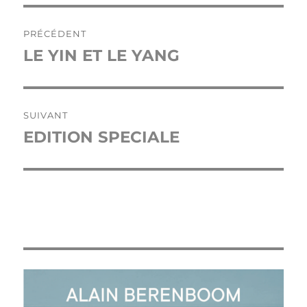
Navigation
PRÉCÉDENT
de
LE YIN ET LE YANG
Publication
précédente :
l’article
SUIVANT
EDITION SPECIALE
Publication
suivante :