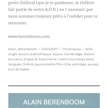
geste théâtral (que je te pardonne, le théâtre
fait partie de notre A.D.N.) en t’assurant que
nous sommes toujours prêts à l’oublier pour te
retrouver.
www.berenboom.com
Auteur
Publié
Catégories
Étiquettes
Alain_Berenboom
01/04/2017
Chroniques
ADN
,
le
anglo-saxons
,
bibliothèque
,
bijoux
,
Cambridge
,
Delors
,
écrivains
,
England
,
friponnerie
,
I want my money back
,
langues
,
Oxford
,
pauvre petite fille riche
,
porridge
,
sauces
,
tour de babel