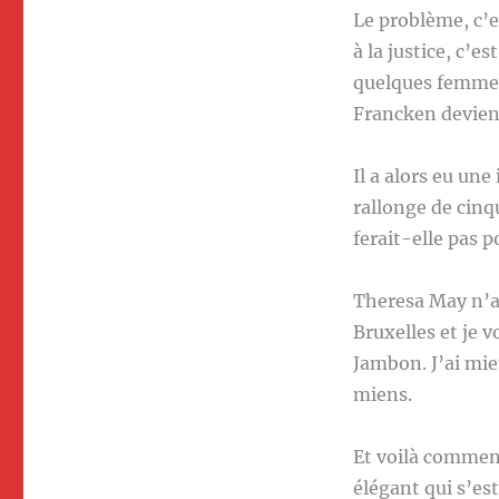
Le problème, c’es
à la justice, c’e
quelques femmes
Francken devient
Il a alors eu un
rallonge de cinq
ferait-elle pas p
Theresa May n’a 
Bruxelles et je v
Jambon. J’ai mieu
miens.
Et voilà commen
élégant qui s’est 