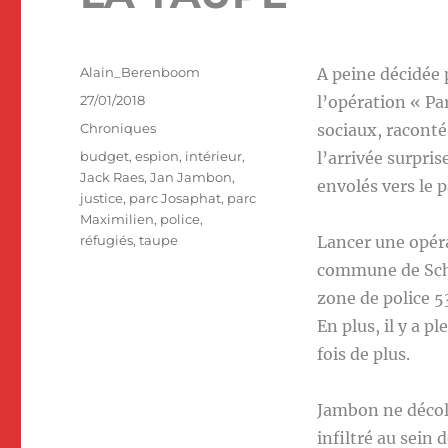
Auteur
Alain_Berenboom
A peine décidée 
Publié
27/01/2018
l’opération « Pa
le
Catégories
Chroniques
sociaux, raconté 
Étiquettes
budget
,
espion
,
intérieur
,
l’arrivée surpri
Jack Raes
,
Jan Jambon
,
envolés vers le p
justice
,
parc Josaphat
,
parc
Maximilien
,
police
,
réfugiés
,
taupe
Lancer une opéra
commune de Schae
zone de police 5
En plus, il y a p
fois de plus.
Jambon ne décolè
infiltré au sein