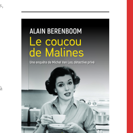
s,
 à