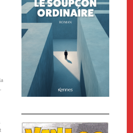
la
.
e
n
t