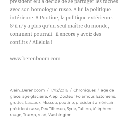
président élu a décidé de se partager les tâches
avec son homologue russe. A lui la politique
intérieure. A Poutine, la politique extérieure.
S’il n’y a plus qu’un seul maître du monde,
comment pourrait-il encore y avoir des
conflits ? Alléluia !
www.berenboom.com
Auteur
Publié
Catégories
Étiquettes
Alain_Berenboom
17/12/2016
Chroniques
âge de
le
glace
,
âge glaciaire
,
Alep
,
Docteur Folamour
,
Estoniens
,
grottes
,
Lascaux
,
Moscou
,
poutine
,
président américain
,
président russe
,
Rex Tillerson
,
Syrie
,
Tallinn
,
téléphone
rouge
,
Trump
,
Vlad
,
Washington