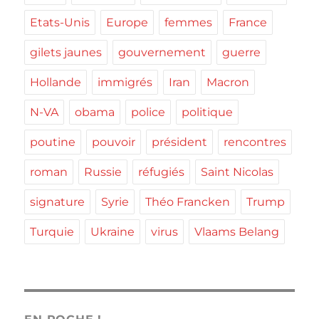
Etats-Unis
Europe
femmes
France
gilets jaunes
gouvernement
guerre
Hollande
immigrés
Iran
Macron
N-VA
obama
police
politique
poutine
pouvoir
président
rencontres
roman
Russie
réfugiés
Saint Nicolas
signature
Syrie
Théo Francken
Trump
Turquie
Ukraine
virus
Vlaams Belang