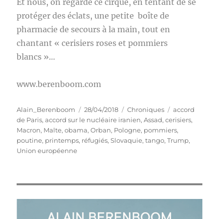
Et nous, on regarde ce cirque, en tentant de se
protéger des éclats, une petite boîte de
pharmacie de secours à la main, tout en
chantant « cerisiers roses et pommiers
blancs »…
www.berenboom.com
Auteur
Publié
Catégories
Étiquettes
Alain_Berenboom
28/04/2018
Chroniques
accord
le
de Paris
,
accord sur le nucléaire iranien
,
Assad
,
cerisiers
,
Macron
,
Malte
,
obama
,
Orban
,
Pologne
,
pommiers
,
poutine
,
printemps
,
réfugiés
,
Slovaquie
,
tango
,
Trump
,
Union européenne