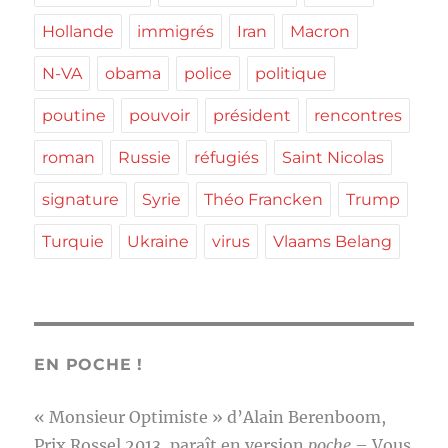
Hollande
immigrés
Iran
Macron
N-VA
obama
police
politique
poutine
pouvoir
président
rencontres
roman
Russie
réfugiés
Saint Nicolas
signature
Syrie
Théo Francken
Trump
Turquie
Ukraine
virus
Vlaams Belang
EN POCHE !
« Monsieur Optimiste » d’Alain Berenboom,
Prix Rossel 2013, paraît en version
poche
– Vous