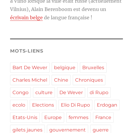
à Vilno lorsque la ville était russe (actuellement
Vilnius), Alain Berenboom est devenu un
écrivain belge
de langue française !
MOTS-LIENS
Bart De Wever
belgique
Bruxelles
Charles Michel
Chine
Chroniques
Congo
culture
De Wever
di Rupo
ecolo
Elections
Elio Di Rupo
Erdogan
Etats-Unis
Europe
femmes
France
gilets jaunes
gouvernement
guerre