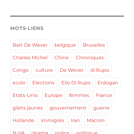
MOTS-LIENS
Bart De Wever
belgique
Bruxelles
Charles Michel
Chine
Chroniques
Congo
culture
De Wever
di Rupo
ecolo
Elections
Elio Di Rupo
Erdogan
Etats-Unis
Europe
femmes
France
gilets jaunes
gouvernement
guerre
Hollande
immigrés
Iran
Macron
N-VA
obama
police
politique