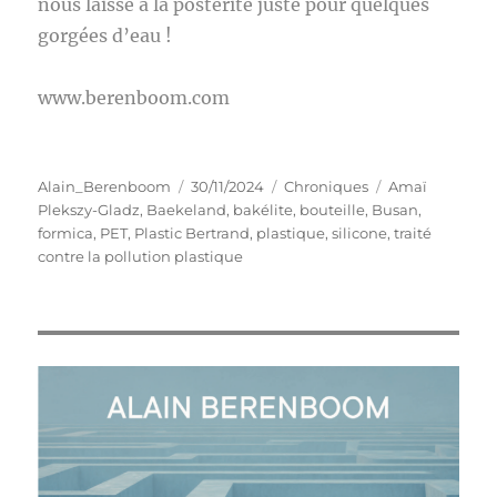
nous laisse à la postérité juste pour quelques
gorgées d’eau !
www.berenboom.com
Auteur
Publié
Catégories
Étiquettes
Alain_Berenboom
30/11/2024
Chroniques
Amaï
le
Plekszy-Gladz
,
Baekeland
,
bakélite
,
bouteille
,
Busan
,
formica
,
PET
,
Plastic Bertrand
,
plastique
,
silicone
,
traité
contre la pollution plastique