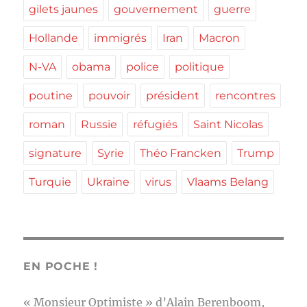
gilets jaunes
gouvernement
guerre
Hollande
immigrés
Iran
Macron
N-VA
obama
police
politique
poutine
pouvoir
président
rencontres
roman
Russie
réfugiés
Saint Nicolas
signature
Syrie
Théo Francken
Trump
Turquie
Ukraine
virus
Vlaams Belang
EN POCHE !
« Monsieur Optimiste » d’Alain Berenboom,