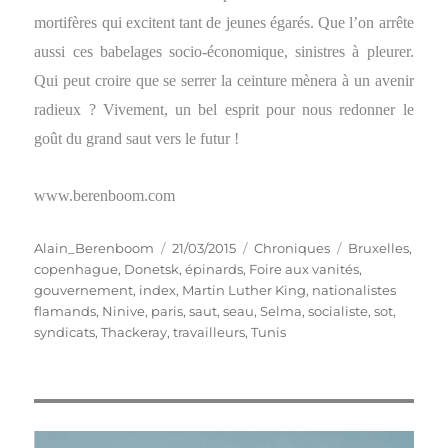
mortifères qui excitent tant de jeunes égarés. Que l’on arrête
aussi ces babelages socio-économique, sinistres à pleurer.
Qui peut croire que se serrer la ceinture mènera à un avenir
radieux ? Vivement, un bel esprit pour nous redonner le
goût du grand saut vers le futur !
www.berenboom.com
Auteur
Publié
Catégories
Étiquettes
Alain_Berenboom
21/03/2015
Chroniques
Bruxelles
,
le
copenhague
,
Donetsk
,
épinards
,
Foire aux vanités
,
gouvernement
,
index
,
Martin Luther King
,
nationalistes
flamands
,
Ninive
,
paris
,
saut
,
seau
,
Selma
,
socialiste
,
sot
,
syndicats
,
Thackeray
,
travailleurs
,
Tunis