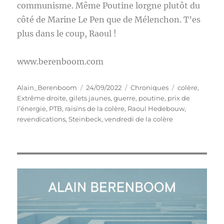
communisme. Même Poutine lorgne plutôt du
côté de Marine Le Pen que de Mélenchon. T’es
plus dans le coup, Raoul !
www.berenboom.com
Auteur
Publié
Catégories
Étiquettes
Alain_Berenboom
24/09/2022
Chroniques
colère
,
le
Extrême droite
,
gilets jaunes
,
guerre
,
poutine
,
prix de
l’énergie
,
PTB
,
raisins de la colère
,
Raoul Hedebouw
,
revendications
,
Steinbeck
,
vendredi de la colère