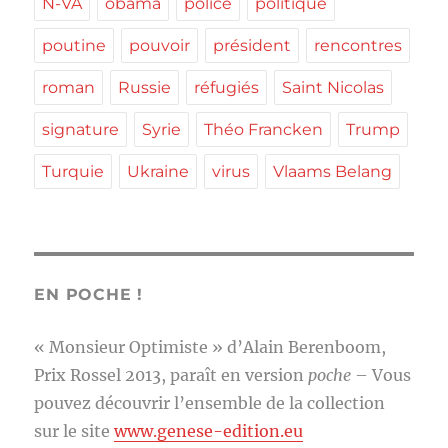
N-VA
obama
police
politique
poutine
pouvoir
président
rencontres
roman
Russie
réfugiés
Saint Nicolas
signature
Syrie
Théo Francken
Trump
Turquie
Ukraine
virus
Vlaams Belang
EN POCHE !
« Monsieur Optimiste » d’Alain Berenboom,
Prix Rossel 2013, paraît en version
poche
– Vous
pouvez découvrir l’ensemble de la collection
sur le site
www.genese-edition.eu