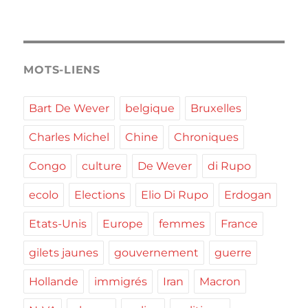
MOTS-LIENS
Bart De Wever
belgique
Bruxelles
Charles Michel
Chine
Chroniques
Congo
culture
De Wever
di Rupo
ecolo
Elections
Elio Di Rupo
Erdogan
Etats-Unis
Europe
femmes
France
gilets jaunes
gouvernement
guerre
Hollande
immigrés
Iran
Macron