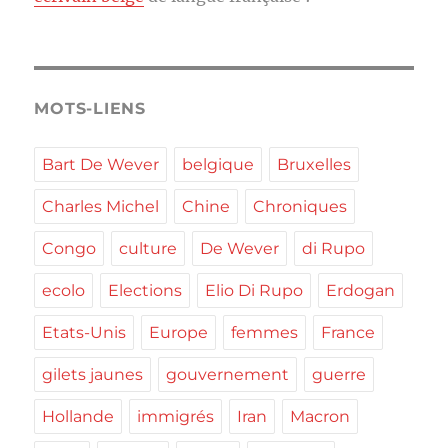
MOTS-LIENS
Bart De Wever
belgique
Bruxelles
Charles Michel
Chine
Chroniques
Congo
culture
De Wever
di Rupo
ecolo
Elections
Elio Di Rupo
Erdogan
Etats-Unis
Europe
femmes
France
gilets jaunes
gouvernement
guerre
Hollande
immigrés
Iran
Macron