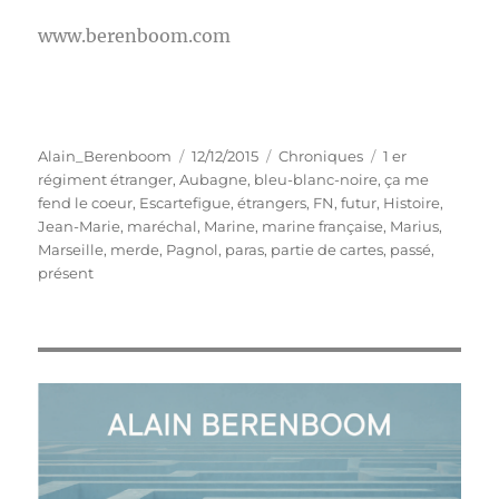
www.berenboom.com
Auteur
Publié
Catégories
Étiquettes
Alain_Berenboom
12/12/2015
Chroniques
1 er
le
régiment étranger
,
Aubagne
,
bleu-blanc-noire
,
ça me
fend le coeur
,
Escartefigue
,
étrangers
,
FN
,
futur
,
Histoire
,
Jean-Marie
,
maréchal
,
Marine
,
marine française
,
Marius
,
Marseille
,
merde
,
Pagnol
,
paras
,
partie de cartes
,
passé
,
présent