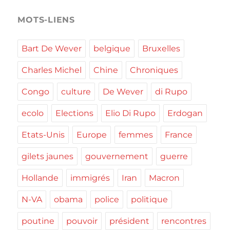
MOTS-LIENS
Bart De Wever
belgique
Bruxelles
Charles Michel
Chine
Chroniques
Congo
culture
De Wever
di Rupo
ecolo
Elections
Elio Di Rupo
Erdogan
Etats-Unis
Europe
femmes
France
gilets jaunes
gouvernement
guerre
Hollande
immigrés
Iran
Macron
N-VA
obama
police
politique
poutine
pouvoir
président
rencontres