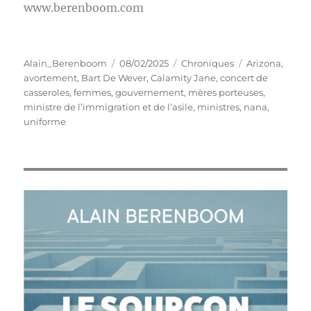
www.berenboom.com
Auteur
Publié
Catégories
Étiquettes
Alain_Berenboom
08/02/2025
Chroniques
Arizona
,
le
avortement
,
Bart De Wever
,
Calamity Jane
,
concert de
casseroles
,
femmes
,
gouvernement
,
mères porteuses
,
ministre de l’immigration et de l’asile
,
ministres
,
nana
,
uniforme